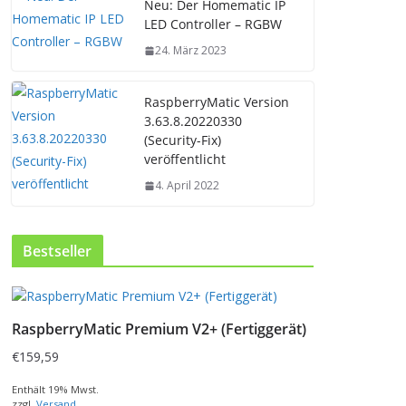
Neu: Der Homematic IP
LED Controller – RGBW
24. März 2023
RaspberryMatic Version
3.63.8.20220330
(Security-Fix)
veröffentlicht
4. April 2022
Bestseller
RaspberryMatic Premium V2+ (Fertiggerät)
€
159,59
Enthält 19% Mwst.
zzgl.
Versand