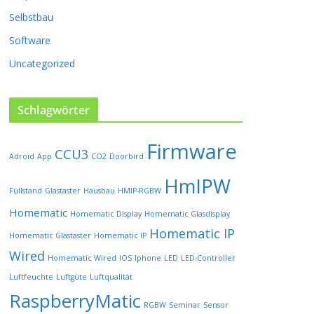
P
Selbstbau
r
o
Software
d
u
Uncategorized
k
t
s
Schlagwörter
e
i
Firmware
t
CCU3
Adroid
App
CO2
Doorbird
e
HmIPW
g
Füllstand
Glastaster
Hausbau
HMIP-RGBW
e
w
Homematic
Homematic Display
Homematic Glasdisplay
ä
Homematic IP
Homematic Glastaster
Homematic IP
h
l
Wired
Homematic Wired
IOS
Iphone
LED
LED-Controller
t
Luftfeuchte
Luftgüte
Luftqualität
w
RaspberryMatic
e
RGBW
Seminar
Sensor
r