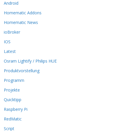
Android
e
O
Homematic Addons
p
t
Homematic News
i
ioBroker
o
n
IOS
e
Latest
n
k
Osram Lightify / Philips HUE
ö
Produktvorstellung
n
n
Programm
e
n
Projekte
a
Quicktipp
u
f
Raspberry Pi
d
RedMatic
e
r
Script