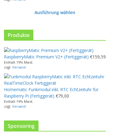
Ausführung wählen
D
i
e
Produkte
s
e
s
RaspberryMatic Premium V2+ (Fertiggerät)
€
159,59
P
Enthält 19% Mwst.
r
zzgl.
Versand
o
d
u
Homematic Funkmodul inkl. RTC Echtzeituhr für
k
Raspberry Pi (Fertiggerät)
€
79,00
t
Enthält 19% Mwst.
w
zzgl.
Versand
e
i
s
Sponsoring
t
m