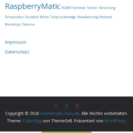
RaspberryMatic
RGBW
Seminar
Sensor
Steuerung
Temperatur
Turnable White
Türsprechanlage
Visualisierung
Webinar
Workshop
Zisterne
Impressum
Datenschutz
Copyright © 2026
Homematic-Guru.de
. Alle Rechte vorbehalten.
Theme:
ColorMag
von ThemeGrill. Präsentiert von
WordPress
.