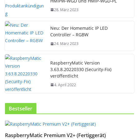
HMIPW-WGD und HMIP-WGD-PL
28. März 2023
Neu: Der Homematic IP LED
Controller – RGBW
24. März 2023
RaspberryMatic Version
3.63.8.20220330 (Security-Fix)
veröffentlicht
4. April 2022
Bestseller
D
i
RaspberryMatic Premium V2+ (Fertiggerät)
e