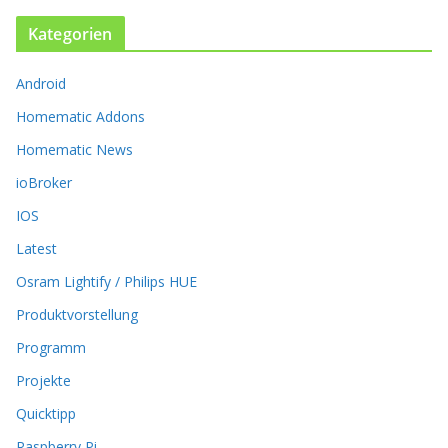
n
Kategorien
e
n
k
Android
ö
Homematic Addons
n
n
Homematic News
e
ioBroker
n
a
IOS
u
Latest
f
d
Osram Lightify / Philips HUE
e
r
Produktvorstellung
P
Programm
r
o
Projekte
d
Quicktipp
u
k
Raspberry Pi