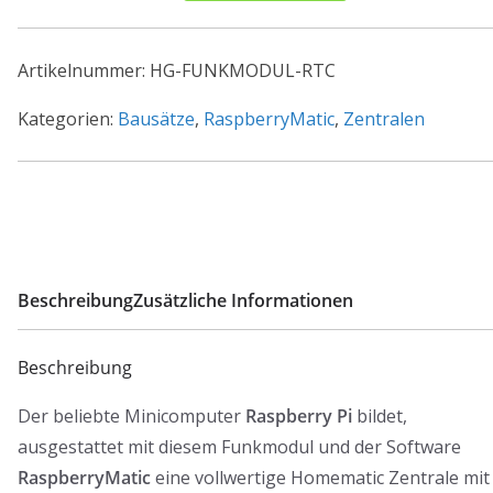
RTC
Echtzeituhr
Artikelnummer:
HG-FUNKMODUL-RTC
für
Raspberry
Kategorien:
Bausätze
,
RaspberryMatic
,
Zentralen
Pi
(Fertiggerät)
Menge
Beschreibung
Zusätzliche Informationen
Beschreibung
Der beliebte Minicomputer
Raspberry Pi
bildet,
ausgestattet mit diesem Funkmodul und der Software
RaspberryMatic
eine vollwertige Homematic Zentrale mit