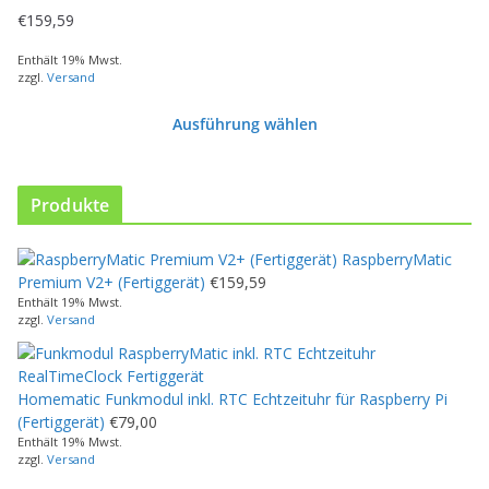
s
€
159,59
e
s
Enthält 19% Mwst.
zzgl.
Versand
P
r
Ausführung wählen
o
d
u
k
Produkte
t
w
RaspberryMatic
e
Premium V2+ (Fertiggerät)
€
159,59
i
Enthält 19% Mwst.
s
zzgl.
Versand
t
m
e
Homematic Funkmodul inkl. RTC Echtzeituhr für Raspberry Pi
h
(Fertiggerät)
€
79,00
r
Enthält 19% Mwst.
e
zzgl.
Versand
r