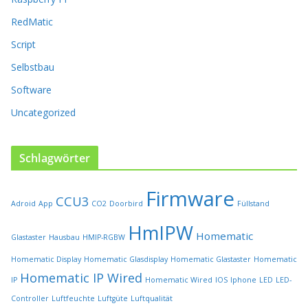
t
RedMatic
s
e
Script
i
t
Selbstbau
e
Software
g
e
Uncategorized
w
ä
h
Schlagwörter
l
t
Firmware
w
CCU3
Adroid
App
CO2
Doorbird
Füllstand
e
r
HmIPW
Homematic
Glastaster
Hausbau
HMIP-RGBW
d
e
Homematic Display
Homematic Glasdisplay
Homematic Glastaster
Homematic
n
Homematic IP Wired
IP
Homematic Wired
IOS
Iphone
LED
LED-
Controller
Luftfeuchte
Luftgüte
Luftqualität