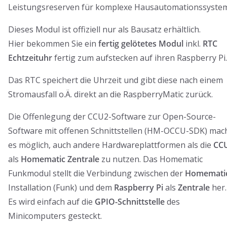
Leistungsreserven für komplexe Hausautomationssyste
Dieses Modul ist offiziell nur als Bausatz erhältlich.
Hier bekommen Sie ein
fertig gelötetes Modul
inkl.
RTC
Echtzeituhr
fertig zum aufstecken auf ihren Raspberry Pi.
Das RTC speichert die Uhrzeit und gibt diese nach einem
Stromausfall o.Ä. direkt an die RaspberryMatic zurück.
Die Offenlegung der CCU2-Software zur Open-Source-
Software mit offenen Schnittstellen (HM-OCCU-SDK) mac
es möglich, auch andere Hardwareplattformen als die
CC
als
Homematic Zentrale
zu nutzen. Das Homematic
Funkmodul stellt die Verbindung zwischen der
Homemati
Installation (Funk) und dem
Raspberry Pi
als
Zentrale
her.
Es wird einfach auf die
GPIO-Schnittstelle
des
Minicomputers gesteckt.