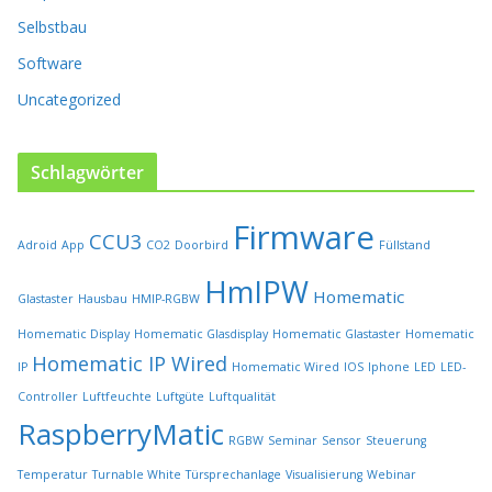
P
Selbstbau
r
o
Software
d
u
Uncategorized
k
t
s
Schlagwörter
e
i
Firmware
t
CCU3
Adroid
App
CO2
Doorbird
Füllstand
e
HmIPW
g
Homematic
Glastaster
Hausbau
HMIP-RGBW
e
w
Homematic Display
Homematic Glasdisplay
Homematic Glastaster
Homematic
ä
Homematic IP Wired
IP
Homematic Wired
IOS
Iphone
LED
LED-
h
l
Controller
Luftfeuchte
Luftgüte
Luftqualität
t
RaspberryMatic
RGBW
Seminar
Sensor
Steuerung
w
e
Temperatur
Turnable White
Türsprechanlage
Visualisierung
Webinar
r