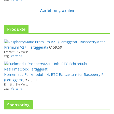
Ausführung wählen
D
i
e
Produkte
s
e
RaspberryMatic
s
Premium V2+ (Fertiggerät)
€
159,59
P
Enthält 19% Mwst.
r
zzgl.
Versand
o
d
u
Homematic Funkmodul inkl. RTC Echtzeituhr für Raspberry Pi
k
(Fertiggerät)
€
79,00
t
Enthält 19% Mwst.
w
zzgl.
Versand
e
i
s
Sponsoring
t
m