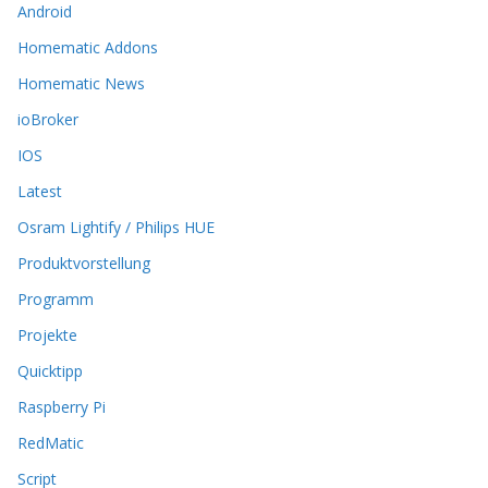
Android
e
O
Homematic Addons
p
t
Homematic News
i
ioBroker
o
n
IOS
e
Latest
n
k
Osram Lightify / Philips HUE
ö
Produktvorstellung
n
n
Programm
e
n
Projekte
a
Quicktipp
u
f
Raspberry Pi
d
RedMatic
e
r
Script