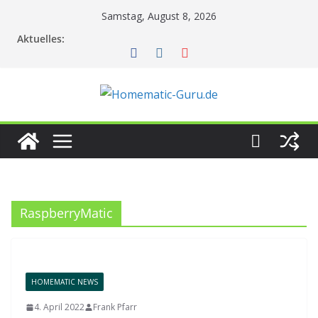
Zum
Samstag, August 8, 2026
Inhalt
Aktuelles:
springen
RaspberryMatic
HOMEMATIC NEWS
4. April 2022
Frank Pfarr