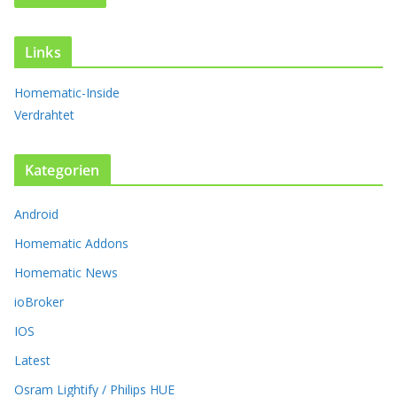
a
n
t
Links
e
n
Homematic-Inside
a
Verdrahtet
u
f
.
Kategorien
D
i
Android
e
O
Homematic Addons
p
t
Homematic News
i
ioBroker
o
n
IOS
e
Latest
n
k
Osram Lightify / Philips HUE