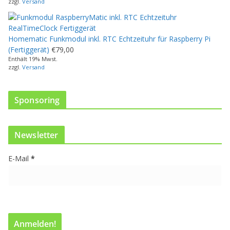
zzgl.
Versand
o
d
u
Homematic Funkmodul inkl. RTC Echtzeituhr für Raspberry Pi
k
(Fertiggerät)
€
79,00
t
Enthält 19% Mwst.
w
zzgl.
Versand
e
i
s
Sponsoring
t
m
e
Newsletter
h
r
E-Mail
*
e
r
e
V
a
r
i