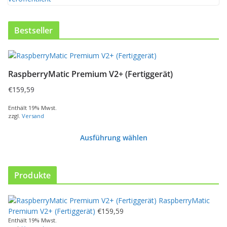
Bestseller
RaspberryMatic Premium V2+ (Fertiggerät)
€
159,59
Enthält 19% Mwst.
zzgl.
Versand
Ausführung wählen
D
i
e
Produkte
s
e
RaspberryMatic
s
Premium V2+ (Fertiggerät)
€
159,59
P
Enthält 19% Mwst.
r