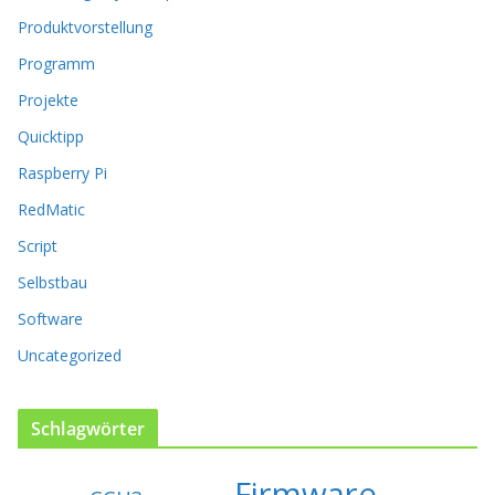
ö
Produktvorstellung
n
n
Programm
e
n
Projekte
a
Quicktipp
u
f
Raspberry Pi
d
RedMatic
e
r
Script
P
Selbstbau
r
o
Software
d
u
Uncategorized
k
t
s
Schlagwörter
e
i
Firmware
t