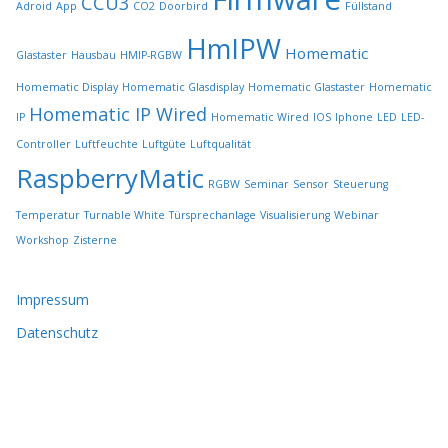
CCU3
Adroid
App
CO2
Doorbird
Füllstand
e
HmIPW
g
Homematic
Glastaster
Hausbau
HMIP-RGBW
e
w
Homematic Display
Homematic Glasdisplay
Homematic Glastaster
Homematic
ä
Homematic IP Wired
IP
Homematic Wired
IOS
Iphone
LED
LED-
h
l
Controller
Luftfeuchte
Luftgüte
Luftqualität
t
RaspberryMatic
RGBW
Seminar
Sensor
Steuerung
w
e
Temperatur
Turnable White
Türsprechanlage
Visualisierung
Webinar
r
Workshop
Zisterne
d
e
n
Impressum
Datenschutz