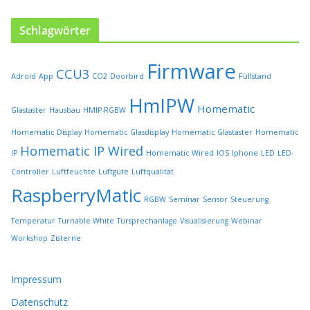
t
s
Schlagwörter
e
i
Firmware
t
CCU3
Adroid
App
CO2
Doorbird
Füllstand
e
HmIPW
g
Homematic
Glastaster
Hausbau
HMIP-RGBW
e
w
Homematic Display
Homematic Glasdisplay
Homematic Glastaster
Homematic
ä
Homematic IP Wired
IP
Homematic Wired
IOS
Iphone
LED
LED-
h
l
Controller
Luftfeuchte
Luftgüte
Luftqualität
t
RaspberryMatic
RGBW
Seminar
Sensor
Steuerung
w
e
Temperatur
Turnable White
Türsprechanlage
Visualisierung
Webinar
r
Workshop
Zisterne
d
e
n
Impressum
Datenschutz