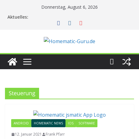
Zum
Donnerstag, August 6, 2026
Inhalt
Aktuelles:
springen
Steuerung
ANDROID
HOMEMATIC NEWS
IOS
SOFTWARE
12. Januar 2021
Frank Pfarr