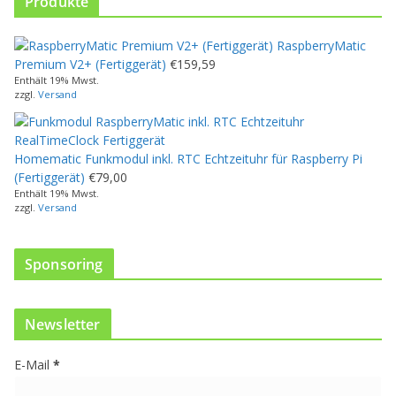
Produkte
s
e
RaspberryMatic
s
Premium V2+ (Fertiggerät)
€
159,59
P
Enthält 19% Mwst.
r
zzgl.
Versand
o
d
u
Homematic Funkmodul inkl. RTC Echtzeituhr für Raspberry Pi
k
(Fertiggerät)
€
79,00
t
Enthält 19% Mwst.
w
zzgl.
Versand
e
i
s
Sponsoring
t
m
e
Newsletter
h
r
E-Mail
*
e
r