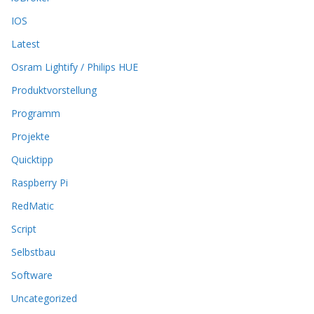
o
n
IOS
e
Latest
n
k
Osram Lightify / Philips HUE
ö
Produktvorstellung
n
n
Programm
e
n
Projekte
a
Quicktipp
u
f
Raspberry Pi
d
RedMatic
e
r
Script
P
Selbstbau
r
o
Software
d
u
Uncategorized
k