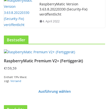
RaspberryMatic Version
3.63.8.20220330 (Security-Fix)
veröffentlicht
4. April 2022
Bestseller
RaspberryMatic Premium V2+ (Fertiggerät)
€
159,59
Enthält 19% Mwst.
zzgl.
Versand
Ausführung wählen
D
i
e