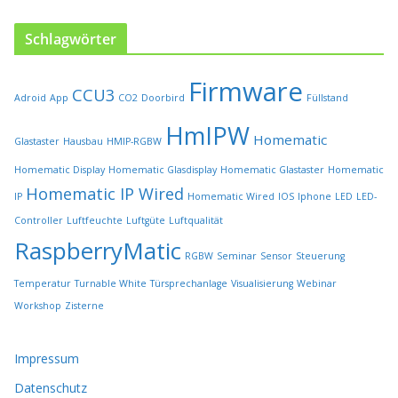
t
s
Schlagwörter
e
i
Firmware
t
CCU3
Adroid
App
CO2
Doorbird
Füllstand
e
HmIPW
g
Homematic
Glastaster
Hausbau
HMIP-RGBW
e
w
Homematic Display
Homematic Glasdisplay
Homematic Glastaster
Homematic
ä
Homematic IP Wired
IP
Homematic Wired
IOS
Iphone
LED
LED-
h
l
Controller
Luftfeuchte
Luftgüte
Luftqualität
t
RaspberryMatic
RGBW
Seminar
Sensor
Steuerung
w
e
Temperatur
Turnable White
Türsprechanlage
Visualisierung
Webinar
r
Workshop
Zisterne
d
e
n
Impressum
Datenschutz