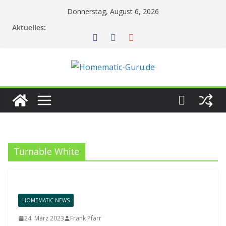
Zum
Donnerstag, August 6, 2026
Inhalt
Aktuelles:
springen
Turnable White
HOMEMATIC NEWS
24. März 2023
Frank Pfarr