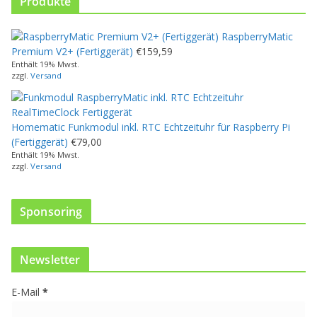
Produkte
s
e
RaspberryMatic
s
Premium V2+ (Fertiggerät)
€
159,59
P
Enthält 19% Mwst.
r
zzgl.
Versand
o
d
u
Homematic Funkmodul inkl. RTC Echtzeituhr für Raspberry Pi
k
(Fertiggerät)
€
79,00
t
Enthält 19% Mwst.
w
zzgl.
Versand
e
i
s
Sponsoring
t
m
e
Newsletter
h
r
E-Mail
*
e
r