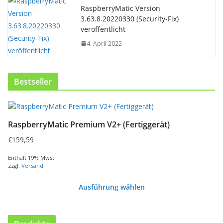
RaspberryMatic Version
3.63.8.20220330 (Security-Fix)
veröffentlicht
4. April 2022
Bestseller
RaspberryMatic Premium V2+ (Fertiggerät)
€
159,59
Enthält 19% Mwst.
zzgl.
Versand
Ausführung wählen
D
i
e