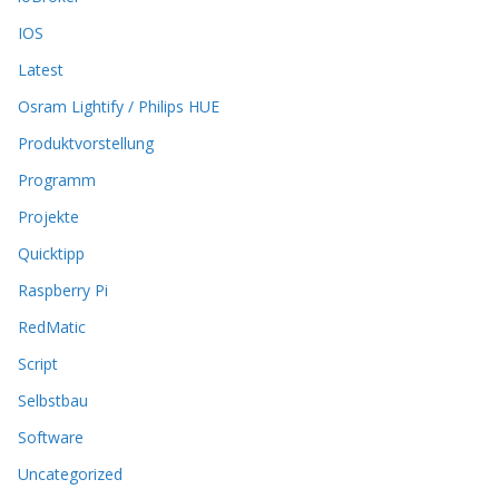
o
n
IOS
e
Latest
n
k
Osram Lightify / Philips HUE
ö
Produktvorstellung
n
n
Programm
e
n
Projekte
a
Quicktipp
u
f
Raspberry Pi
d
RedMatic
e
r
Script
P
Selbstbau
r
o
Software
d
u
Uncategorized
k