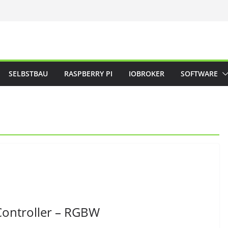
SELBSTBAU
RASPBERRY PI
IOBROKER
SOFTWARE
Controller – RGBW