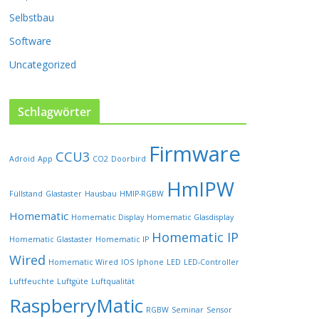
P
Selbstbau
r
o
Software
d
u
Uncategorized
k
t
s
Schlagwörter
e
i
Firmware
t
CCU3
Adroid
App
CO2
Doorbird
e
HmIPW
g
Füllstand
Glastaster
Hausbau
HMIP-RGBW
e
w
Homematic
Homematic Display
Homematic Glasdisplay
ä
Homematic IP
Homematic Glastaster
Homematic IP
h
l
Wired
Homematic Wired
IOS
Iphone
LED
LED-Controller
t
Luftfeuchte
Luftgüte
Luftqualität
w
RaspberryMatic
e
RGBW
Seminar
Sensor
r