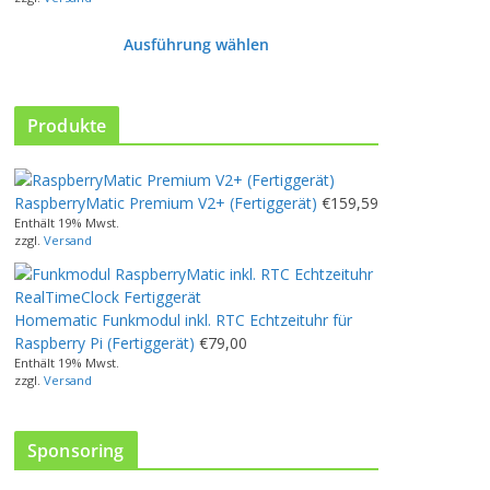
Ausführung wählen
D
i
e
Produkte
s
e
s
RaspberryMatic Premium V2+ (Fertiggerät)
€
159,59
P
Enthält 19% Mwst.
r
zzgl.
Versand
o
d
u
Homematic Funkmodul inkl. RTC Echtzeituhr für
k
Raspberry Pi (Fertiggerät)
€
79,00
t
Enthält 19% Mwst.
w
zzgl.
Versand
e
i
s
Sponsoring
t
m