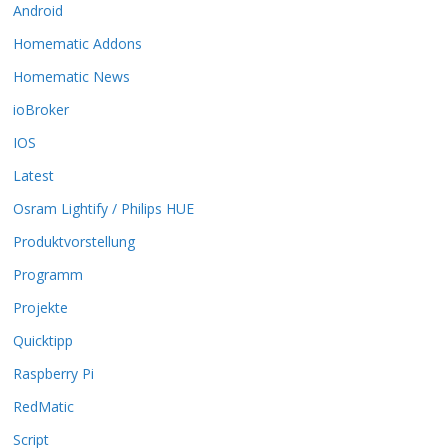
Android
e
O
Homematic Addons
p
t
Homematic News
i
ioBroker
o
n
IOS
e
Latest
n
k
Osram Lightify / Philips HUE
ö
Produktvorstellung
n
n
Programm
e
n
Projekte
a
Quicktipp
u
f
Raspberry Pi
d
RedMatic
e
r
Script