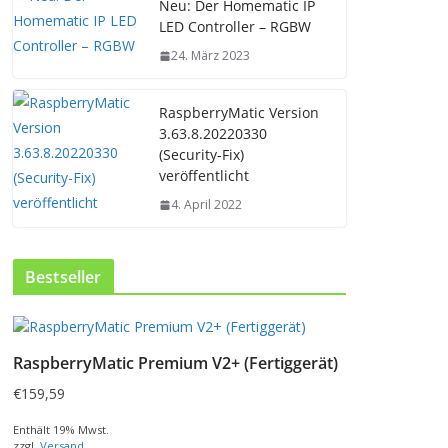
Neu: Der Homematic IP
LED Controller – RGBW
24. März 2023
RaspberryMatic Version
3.63.8.20220330
(Security-Fix)
veröffentlicht
4. April 2022
Bestseller
RaspberryMatic Premium V2+ (Fertiggerät)
€
159,59
Enthält 19% Mwst.
zzgl.
Versand