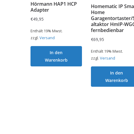
Hörmann HAP1 HCP
Homematic IP Sma
Adapter
Home
Garagentortaster/
€
49,95
altaktor HmIP-WGC
fernbedienbar
Enthält 19% Mwst.
zzgl.
Versand
€
69,95
Enthält 19% Mwst.
In den
zzgl.
Versand
Warenkorb
In den
Warenkorb