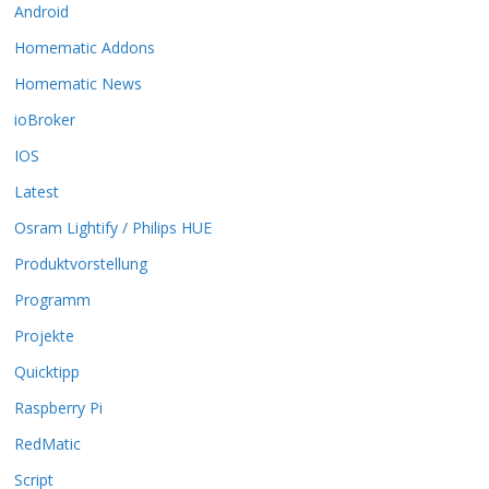
Android
e
O
Homematic Addons
p
t
Homematic News
i
ioBroker
o
n
IOS
e
Latest
n
k
Osram Lightify / Philips HUE
ö
Produktvorstellung
n
n
Programm
e
n
Projekte
a
Quicktipp
u
f
Raspberry Pi
d
RedMatic
e
r
Script