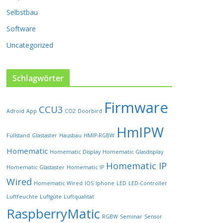
P
Selbstbau
r
o
Software
d
u
Uncategorized
k
t
s
Schlagwörter
e
i
Firmware
t
CCU3
Adroid
App
CO2
Doorbird
e
HmIPW
g
Füllstand
Glastaster
Hausbau
HMIP-RGBW
e
w
Homematic
Homematic Display
Homematic Glasdisplay
ä
Homematic IP
Homematic Glastaster
Homematic IP
h
l
Wired
Homematic Wired
IOS
Iphone
LED
LED-Controller
t
Luftfeuchte
Luftgüte
Luftqualität
w
RaspberryMatic
e
RGBW
Seminar
Sensor
r