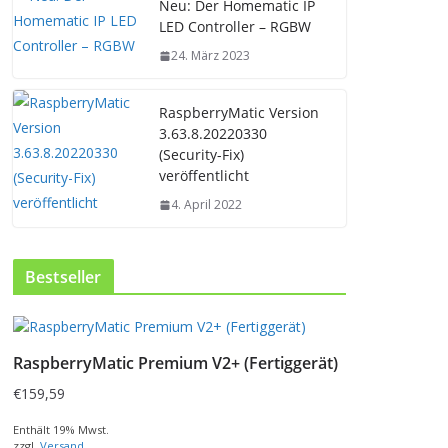
Neu: Der Homematic IP
LED Controller – RGBW
24. März 2023
RaspberryMatic Version
3.63.8.20220330
(Security-Fix)
veröffentlicht
4. April 2022
Bestseller
RaspberryMatic Premium V2+ (Fertiggerät)
€
159,59
Enthält 19% Mwst.
zzgl.
Versand