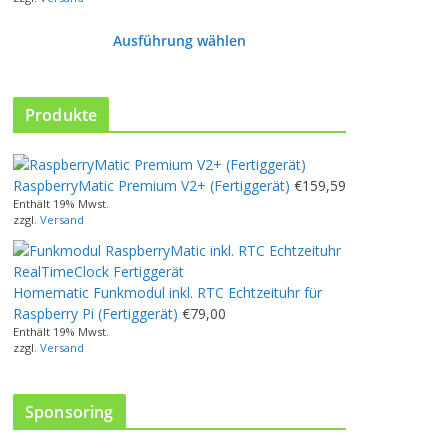
Ausführung wählen
D
i
e
Produkte
s
e
s
RaspberryMatic Premium V2+ (Fertiggerät)
€
159,59
P
Enthält 19% Mwst.
r
zzgl.
Versand
o
d
u
Homematic Funkmodul inkl. RTC Echtzeituhr für
k
Raspberry Pi (Fertiggerät)
€
79,00
t
Enthält 19% Mwst.
w
zzgl.
Versand
e
i
s
Sponsoring
t
m