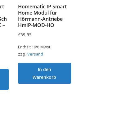
rt
Homematic IP Smart
Home Modul für
Sch
Hörmann-Antriebe
 –
HmIP-MOD-HO
€
59,95
Enthält 19% Mwst.
zzgl.
Versand
In den
Warenkorb