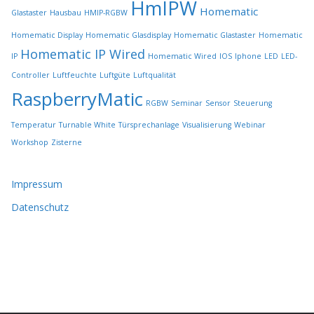
HmIPW
g
Homematic
Glastaster
Hausbau
HMIP-RGBW
e
w
Homematic Display
Homematic Glasdisplay
Homematic Glastaster
Homematic
ä
Homematic IP Wired
IP
Homematic Wired
IOS
Iphone
LED
LED-
h
l
Controller
Luftfeuchte
Luftgüte
Luftqualität
t
RaspberryMatic
RGBW
Seminar
Sensor
Steuerung
w
e
Temperatur
Turnable White
Türsprechanlage
Visualisierung
Webinar
r
Workshop
Zisterne
d
e
n
Impressum
Datenschutz