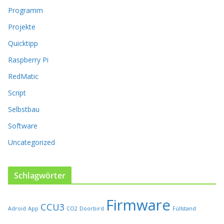
n
Programm
e
n
Projekte
a
Quicktipp
u
f
Raspberry Pi
d
RedMatic
e
r
Script
P
Selbstbau
r
o
Software
d
u
Uncategorized
k
t
s
Schlagwörter
e
i
Firmware
t
CCU3
Adroid
App
CO2
Doorbird
Füllstand
e