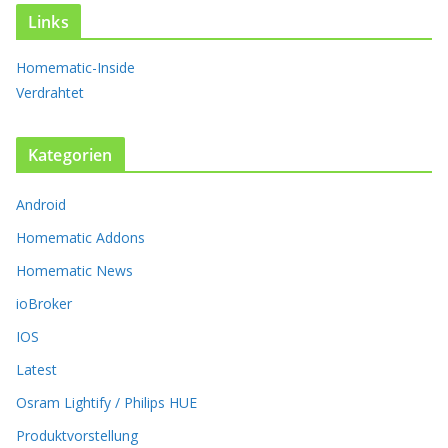
t
Links
e
n
Homematic-Inside
a
Verdrahtet
u
f
.
Kategorien
D
i
Android
e
O
Homematic Addons
p
t
Homematic News
i
ioBroker
o
n
IOS
e
Latest
n
k
Osram Lightify / Philips HUE
ö
Produktvorstellung
n