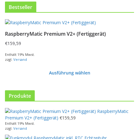
Bestseller
RaspberryMatic Premium V2+ (Fertiggerät)
€
159,59
Enthält 19% Mwst.
zzgl.
Versand
Ausführung wählen
D
i
e
Produkte
s
e
RaspberryMatic
s
Premium V2+ (Fertiggerät)
€
159,59
P
Enthält 19% Mwst.
r
zzgl.
Versand
o