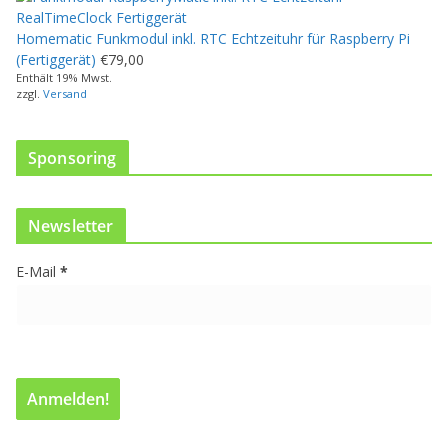
d
u
Homematic Funkmodul inkl. RTC Echtzeituhr für Raspberry Pi
k
(Fertiggerät)
€
79,00
t
Enthält 19% Mwst.
w
zzgl.
Versand
e
i
s
Sponsoring
t
m
e
Newsletter
h
r
E-Mail
*
e
r
e
V
a
r
i
a
n