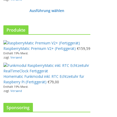
Ausführung wählen
D
i
e
Produkte
s
e
s
RaspberryMatic Premium V2+ (Fertiggerät)
€
159,59
P
Enthält 19% Mwst.
r
zzgl.
Versand
o
d
u
Homematic Funkmodul inkl. RTC Echtzeituhr für
k
Raspberry Pi (Fertiggerät)
€
79,00
t
Enthält 19% Mwst.
w
zzgl.
Versand
e
i
s
Sponsoring
t
m