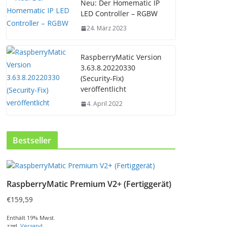
Neu: Der Homematic IP
LED Controller – RGBW
24. März 2023
RaspberryMatic Version
3.63.8.20220330
(Security-Fix)
veröffentlicht
4. April 2022
Bestseller
RaspberryMatic Premium V2+ (Fertiggerät)
€
159,59
Enthält 19% Mwst.
zzgl.
Versand