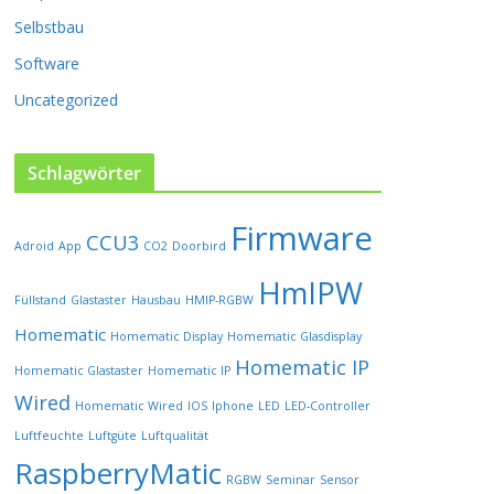
P
Selbstbau
r
o
Software
d
u
Uncategorized
k
t
s
Schlagwörter
e
i
Firmware
t
CCU3
Adroid
App
CO2
Doorbird
e
HmIPW
g
Füllstand
Glastaster
Hausbau
HMIP-RGBW
e
w
Homematic
Homematic Display
Homematic Glasdisplay
ä
Homematic IP
Homematic Glastaster
Homematic IP
h
l
Wired
Homematic Wired
IOS
Iphone
LED
LED-Controller
t
Luftfeuchte
Luftgüte
Luftqualität
w
RaspberryMatic
e
RGBW
Seminar
Sensor
r