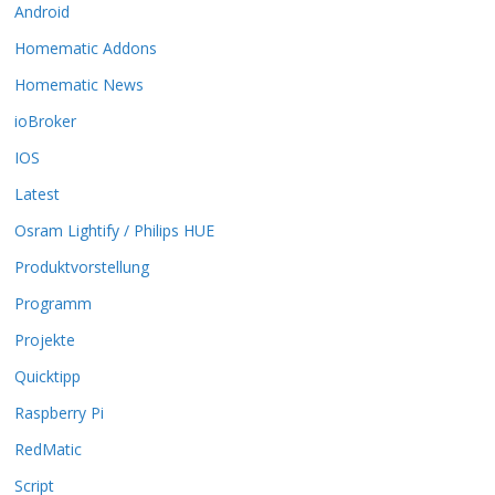
Android
e
O
Homematic Addons
p
t
Homematic News
i
ioBroker
o
n
IOS
e
Latest
n
k
Osram Lightify / Philips HUE
ö
Produktvorstellung
n
n
Programm
e
n
Projekte
a
Quicktipp
u
f
Raspberry Pi
d
RedMatic
e
r
Script