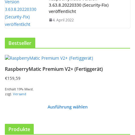
3.63.8.20220330 (Security-Fix)
veröffentlicht
4. April 2022
Bestseller
RaspberryMatic Premium V2+ (Fertiggerät)
€
159,59
Enthält 19% Mwst.
zzgl.
Versand
Ausführung wählen
D
i
e
Produkte
s