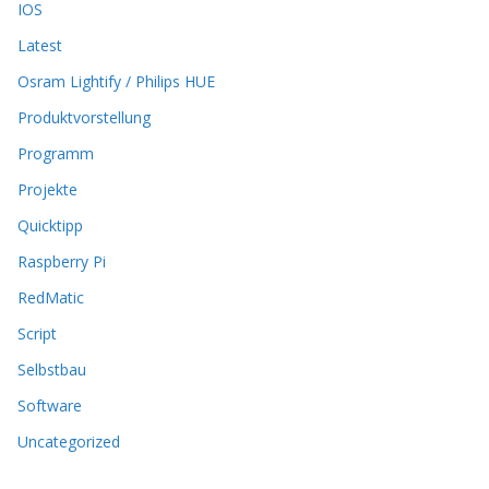
n
IOS
e
Latest
n
k
Osram Lightify / Philips HUE
ö
Produktvorstellung
n
n
Programm
e
n
Projekte
a
Quicktipp
u
f
Raspberry Pi
d
RedMatic
e
r
Script
P
Selbstbau
r
o
Software
d
u
Uncategorized
k
t