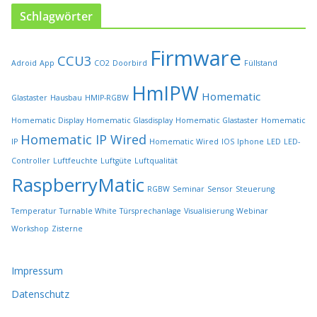
s
Schlagwörter
e
i
Firmware
t
CCU3
Adroid
App
CO2
Doorbird
Füllstand
e
HmIPW
g
Homematic
Glastaster
Hausbau
HMIP-RGBW
e
w
Homematic Display
Homematic Glasdisplay
Homematic Glastaster
Homematic
ä
Homematic IP Wired
IP
Homematic Wired
IOS
Iphone
LED
LED-
h
l
Controller
Luftfeuchte
Luftgüte
Luftqualität
t
RaspberryMatic
RGBW
Seminar
Sensor
Steuerung
w
e
Temperatur
Turnable White
Türsprechanlage
Visualisierung
Webinar
r
Workshop
Zisterne
d
e
n
Impressum
Datenschutz