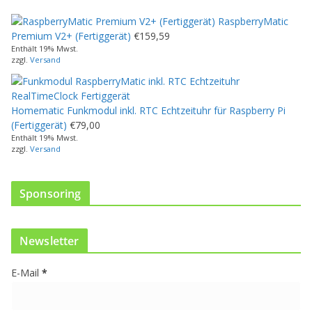
e
RaspberryMatic
s
Premium V2+ (Fertiggerät)
€
159,59
P
Enthält 19% Mwst.
r
zzgl.
Versand
o
d
u
Homematic Funkmodul inkl. RTC Echtzeituhr für Raspberry Pi
k
(Fertiggerät)
€
79,00
t
Enthält 19% Mwst.
w
zzgl.
Versand
e
i
s
Sponsoring
t
m
e
Newsletter
h
r
E-Mail
*
e
r
e