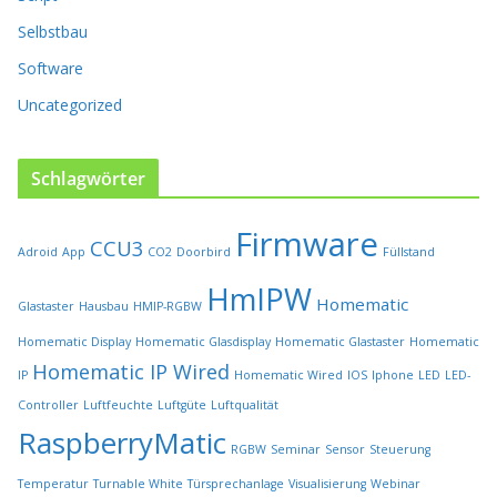
P
Selbstbau
r
o
Software
d
u
Uncategorized
k
t
s
Schlagwörter
e
i
Firmware
t
CCU3
Adroid
App
CO2
Doorbird
Füllstand
e
HmIPW
g
Homematic
Glastaster
Hausbau
HMIP-RGBW
e
w
Homematic Display
Homematic Glasdisplay
Homematic Glastaster
Homematic
ä
Homematic IP Wired
IP
Homematic Wired
IOS
Iphone
LED
LED-
h
l
Controller
Luftfeuchte
Luftgüte
Luftqualität
t
RaspberryMatic
RGBW
Seminar
Sensor
Steuerung
w
e
Temperatur
Turnable White
Türsprechanlage
Visualisierung
Webinar