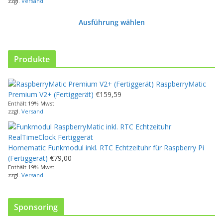
zzgl.
Versand
Ausführung wählen
D
i
e
Produkte
s
e
RaspberryMatic
s
Premium V2+ (Fertiggerät)
€
159,59
P
Enthält 19% Mwst.
r
zzgl.
Versand
o
d
u
Homematic Funkmodul inkl. RTC Echtzeituhr für Raspberry Pi
k
(Fertiggerät)
€
79,00
t
Enthält 19% Mwst.
w
zzgl.
Versand
e
i
s
Sponsoring
t