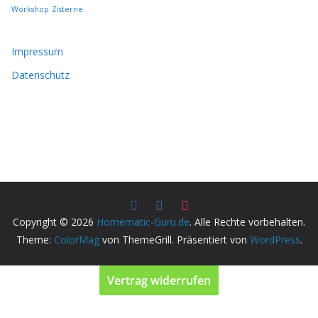
r
Workshop
Zisterne
d
e
n
Impressum
Datenschutz
Copyright © 2026
Homematic-Guru.de
. Alle Rechte vorbehalten.
Theme:
ColorMag
von ThemeGrill. Präsentiert von
WordPress
.
Vertrag widerrufen