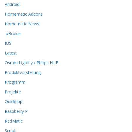
Android
e
O
Homematic Addons
p
t
Homematic News
i
ioBroker
o
n
IOS
e
Latest
n
k
Osram Lightify / Philips HUE
ö
Produktvorstellung
n
n
Programm
e
n
Projekte
a
Quicktipp
u
f
Raspberry Pi
d
RedMatic
e
r
Script