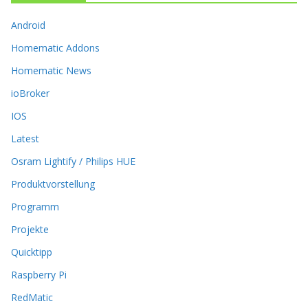
n
k
Android
ö
Homematic Addons
n
n
Homematic News
e
ioBroker
n
a
IOS
u
Latest
f
d
Osram Lightify / Philips HUE
e
r
Produktvorstellung
P
Programm
r
o
Projekte
d
Quicktipp
u
k
Raspberry Pi
t
RedMatic
s