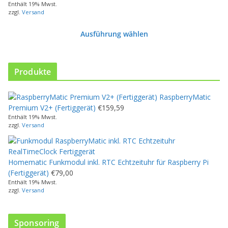
s
Enthält 19% Mwst.
zzgl.
Versand
P
r
Ausführung wählen
o
d
u
k
Produkte
t
w
RaspberryMatic
e
Premium V2+ (Fertiggerät)
€
159,59
i
Enthält 19% Mwst.
s
zzgl.
Versand
t
m
e
Homematic Funkmodul inkl. RTC Echtzeituhr für Raspberry Pi
h
(Fertiggerät)
€
79,00
r
Enthält 19% Mwst.
e
zzgl.
Versand
r
e
V
Sponsoring