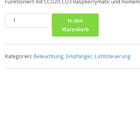
Funktioniert mit CCU2/CCU3 Raspberrymatic und Homema
Homematic
In den
IP
Warenkorb
Smart
Home
Dimmaktor
Kategorien:
Beleuchtung
,
Empfänger
,
Lichtsteuerung
HmIP-
BDT
für
Markenschalter
Menge