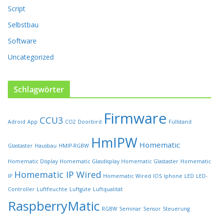
e
Script
i
t
Selbstbau
e
Software
g
e
Uncategorized
w
ä
h
Schlagwörter
l
t
Firmware
w
CCU3
Adroid
App
CO2
Doorbird
Füllstand
e
r
HmIPW
Homematic
Glastaster
Hausbau
HMIP-RGBW
d
e
Homematic Display
Homematic Glasdisplay
Homematic Glastaster
Homematic
n
Homematic IP Wired
IP
Homematic Wired
IOS
Iphone
LED
LED-
Controller
Luftfeuchte
Luftgüte
Luftqualität
RaspberryMatic
RGBW
Seminar
Sensor
Steuerung