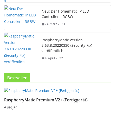
Neu: Der Homematic IP LED
Controller – RGBW
24. März 2023
RaspberryMatic Version
3.63.8.20220330 (Security-Fix)
veröffentlicht
4. April 2022
Bestseller
D
i
RaspberryMatic Premium V2+ (Fertiggerät)
e
s
€
159,59
e