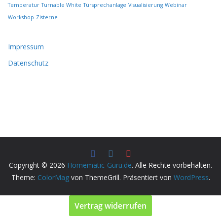
Temperatur
Turnable White
Türsprechanlage
Visualisierung
Webinar
Workshop
Zisterne
Impressum
Datenschutz
Copyright © 2026
Homematic-Guru.de
. Alle Rechte vorbehalten.
Theme:
ColorMag
von ThemeGrill. Präsentiert von
WordPress
.
Vertrag widerrufen