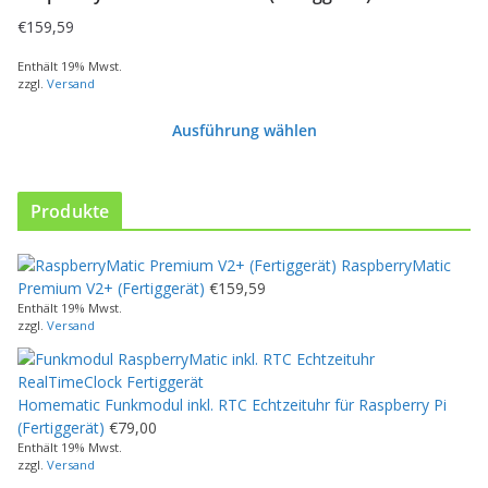
s
€
159,59
e
s
Enthält 19% Mwst.
zzgl.
Versand
P
r
Ausführung wählen
o
d
u
k
Produkte
t
w
RaspberryMatic
e
Premium V2+ (Fertiggerät)
€
159,59
i
Enthält 19% Mwst.
s
zzgl.
Versand
t
m
e
Homematic Funkmodul inkl. RTC Echtzeituhr für Raspberry Pi
h
(Fertiggerät)
€
79,00
r
Enthält 19% Mwst.
e
zzgl.
Versand
r