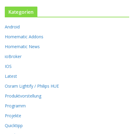
o
n
Kategorien
e
n
k
Android
ö
Homematic Addons
n
n
Homematic News
e
ioBroker
n
a
IOS
u
Latest
f
d
Osram Lightify / Philips HUE
e
r
Produktvorstellung
P
Programm
r
o
Projekte
d
Quicktipp
u
k