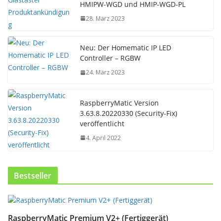
HMIPW-WGD und HMIP-WGD-PL
28. März 2023
Neu: Der Homematic IP LED
Controller – RGBW
24. März 2023
RaspberryMatic Version
3.63.8.20220330 (Security-Fix)
veröffentlicht
4. April 2022
Bestseller
D
i
RaspberryMatic Premium V2+ (Fertiggerät)
e