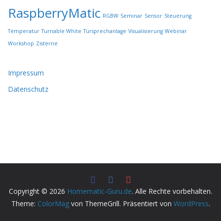
RaspberryMatic
RGBW
Seminar
Sensor
Steuerung
Temperatur
Turnable White
Türsprechanlage
Visualisierung
Webinar
Workshop
Zisterne
Impressum
Datenschutz
Copyright © 2026
Homematic-Guru.de
. Alle Rechte vorbehalten.
Theme:
ColorMag
von ThemeGrill. Präsentiert von
WordPress
.