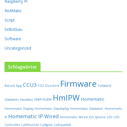
Raspberry Pi
t
RedMatic
s
e
Script
i
t
Selbstbau
e
Software
g
e
Uncategorized
w
ä
h
Schlagwörter
l
t
Firmware
w
CCU3
Adroid
App
CO2
Doorbird
Füllstand
e
r
HmIPW
Homematic
Glastaster
Hausbau
HMIP-RGBW
d
e
Homematic Display
Homematic Glasdisplay
Homematic Glastaster
Homematic
n
Homematic IP Wired
IP
Homematic Wired
IOS
Iphone
LED
LED-
Controller
Luftfeuchte
Luftgüte
Luftqualität