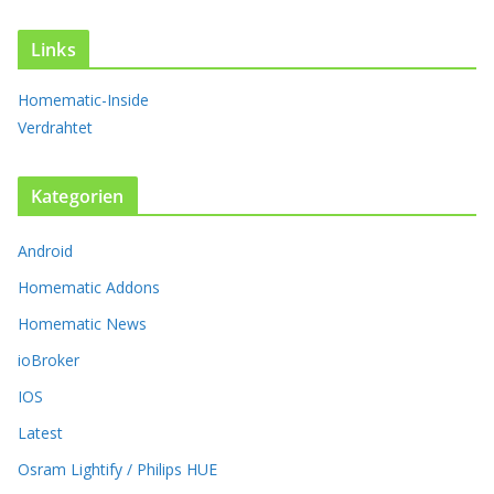
n
t
Links
e
n
Homematic-Inside
a
Verdrahtet
u
f
.
Kategorien
D
i
Android
e
O
Homematic Addons
p
t
Homematic News
i
ioBroker
o
n
IOS
e
Latest
n
k
Osram Lightify / Philips HUE
ö