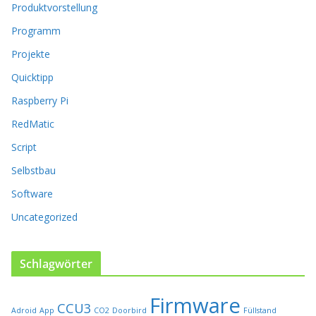
Produktvorstellung
n
n
Programm
e
n
Projekte
a
Quicktipp
u
f
Raspberry Pi
d
RedMatic
e
r
Script
P
Selbstbau
r
o
Software
d
u
Uncategorized
k
t
s
Schlagwörter
e
i
Firmware
t
CCU3
Adroid
App
CO2
Doorbird
Füllstand