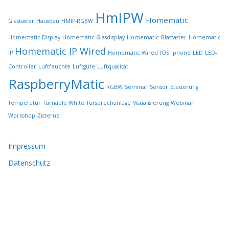
e
HmIPW
g
Homematic
Glastaster
Hausbau
HMIP-RGBW
e
w
Homematic Display
Homematic Glasdisplay
Homematic Glastaster
Homematic
ä
Homematic IP Wired
IP
Homematic Wired
IOS
Iphone
LED
LED-
h
l
Controller
Luftfeuchte
Luftgüte
Luftqualität
t
RaspberryMatic
RGBW
Seminar
Sensor
Steuerung
w
e
Temperatur
Turnable White
Türsprechanlage
Visualisierung
Webinar
r
Workshop
Zisterne
d
e
n
Impressum
Datenschutz