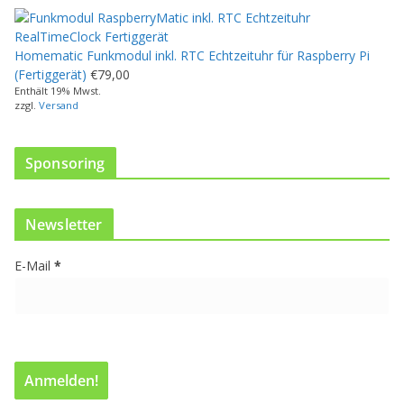
o
d
u
Homematic Funkmodul inkl. RTC Echtzeituhr für Raspberry Pi
k
(Fertiggerät)
€
79,00
t
Enthält 19% Mwst.
w
zzgl.
Versand
e
i
s
Sponsoring
t
m
e
Newsletter
h
r
E-Mail
*
e
r
e
V
a
r
i
a