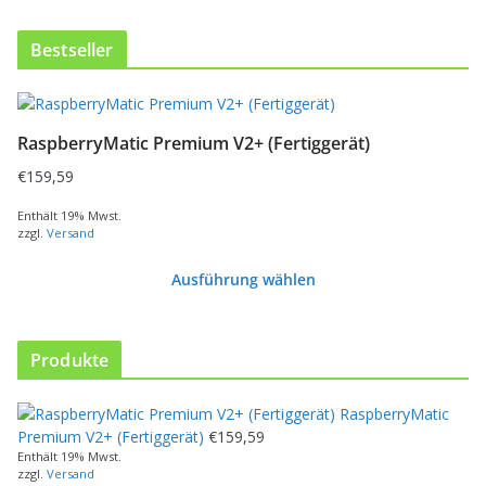
Bestseller
RaspberryMatic Premium V2+ (Fertiggerät)
€
159,59
Enthält 19% Mwst.
zzgl.
Versand
Ausführung wählen
D
i
e
Produkte
s
e
RaspberryMatic
s
Premium V2+ (Fertiggerät)
€
159,59
P
Enthält 19% Mwst.
r
zzgl.
Versand