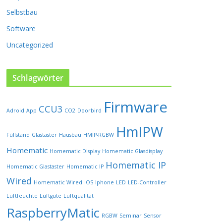
P
Selbstbau
r
o
Software
d
u
Uncategorized
k
t
s
Schlagwörter
e
i
Firmware
t
CCU3
Adroid
App
CO2
Doorbird
e
HmIPW
g
Füllstand
Glastaster
Hausbau
HMIP-RGBW
e
w
Homematic
Homematic Display
Homematic Glasdisplay
ä
Homematic IP
Homematic Glastaster
Homematic IP
h
l
Wired
Homematic Wired
IOS
Iphone
LED
LED-Controller
t
Luftfeuchte
Luftgüte
Luftqualität
w
RaspberryMatic
e
RGBW
Seminar
Sensor
r