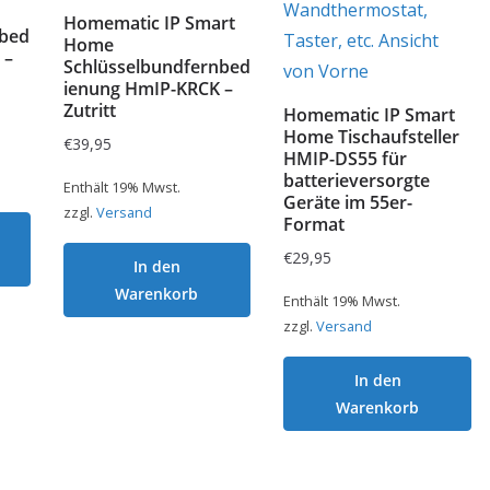
Homematic IP Smart
nbed
Home
 –
Schlüsselbundfernbed
ienung HmIP-KRCK –
Zutritt
Homematic IP Smart
Home Tischaufsteller
€
39,95
HMIP-DS55 für
batterieversorgte
Enthält 19% Mwst.
Geräte im 55er-
zzgl.
Versand
Format
€
29,95
In den
Warenkorb
Enthält 19% Mwst.
zzgl.
Versand
In den
Warenkorb