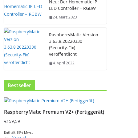
Neu: Der Homematic IP
LED Controller – RGBW
24. März 2023
RaspberryMatic Version
3.63.8.20220330
(Security-Fix)
veröffentlicht
4. April 2022
Bestseller
RaspberryMatic Premium V2+ (Fertiggerät)
€
159,59
Enthält 19% Mwst.
zzgl.
Versand