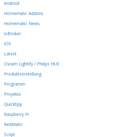
Android
e
O
Homematic Addons
p
t
Homematic News
i
ioBroker
o
n
IOS
e
Latest
n
k
Osram Lightify / Philips HUE
ö
Produktvorstellung
n
n
Programm
e
n
Projekte
a
Quicktipp
u
f
Raspberry Pi
d
RedMatic
e
r
Script