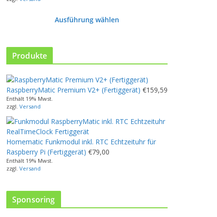
Ausführung wählen
D
i
e
Produkte
s
e
s
RaspberryMatic Premium V2+ (Fertiggerät)
€
159,59
P
Enthält 19% Mwst.
r
zzgl.
Versand
o
d
u
Homematic Funkmodul inkl. RTC Echtzeituhr für
k
Raspberry Pi (Fertiggerät)
€
79,00
t
Enthält 19% Mwst.
w
zzgl.
Versand
e
i
s
Sponsoring
t
m