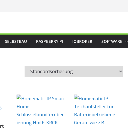
SELBSTBAU
RASPBERRY PI
IOBROKER
SOFTWARE
rt