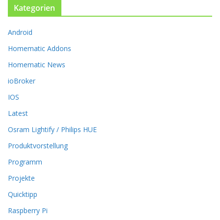
n
Kategorien
e
n
k
Android
ö
Homematic Addons
n
n
Homematic News
e
ioBroker
n
a
IOS
u
Latest
f
d
Osram Lightify / Philips HUE
e
r
Produktvorstellung
P
Programm
r
o
Projekte
d
Quicktipp
u
k
Raspberry Pi
t