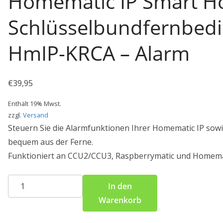
Homematic IP Smart 
Schlüsselbundfernbed
HmIP-KRCA – Alarm
€
39,95
Enthält 19% Mwst.
zzgl.
Versand
Steuern Sie die Alarmfunktionen Ihrer Homematic IP sow
bequem aus der Ferne.
Funktioniert an CCU2/CCU3, Raspberrymatic und Homema
Homematic
In den
IP
Warenkorb
Smart