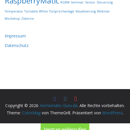
RaspberryMatic
RGBW
Seminar
Sensor
Steuerung
Temperatur
Turnable White
Türsprechanlage
Visualisierung
Webinar
Workshop
Zisterne
Impressum
Datenschutz
Copyright © 2026
Homematic-Guru.de
. Alle Rechte vorbehalten.
Theme:
ColorMag
von ThemeGrill. Präsentiert von
WordPress
.
Vertrag widerrufen