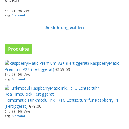
€
159,59
e
s
Enthält 19% Mwst.
zzgl.
Versand
P
r
Ausführung wählen
o
d
u
k
Produkte
t
w
RaspberryMatic
e
Premium V2+ (Fertiggerät)
€
159,59
i
Enthält 19% Mwst.
s
zzgl.
Versand
t
m
e
Homematic Funkmodul inkl. RTC Echtzeituhr für Raspberry Pi
h
(Fertiggerät)
€
79,00
r
Enthält 19% Mwst.
e
zzgl.
Versand
r
e