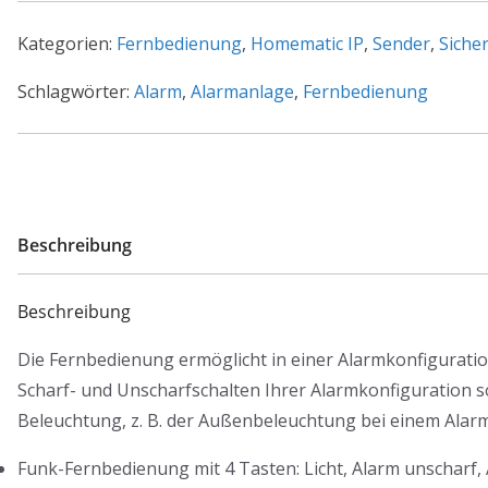
Home
Schlüsselbundfernbedienung
Kategorien:
Fernbedienung
,
Homematic IP
,
Sender
,
Sicher
HmIP-
KRCA
Schlagwörter:
Alarm
,
Alarmanlage
,
Fernbedienung
–
Alarm
Menge
Beschreibung
Beschreibung
Die Fernbedienung ermöglicht in einer Alarmkonfigurat
Scharf- und Unscharfschalten Ihrer Alarmkonfiguration s
Beleuchtung, z. B. der Außenbeleuchtung bei einem Alarm
Funk-Fernbedienung mit 4 Tasten: Licht, Alarm unscharf