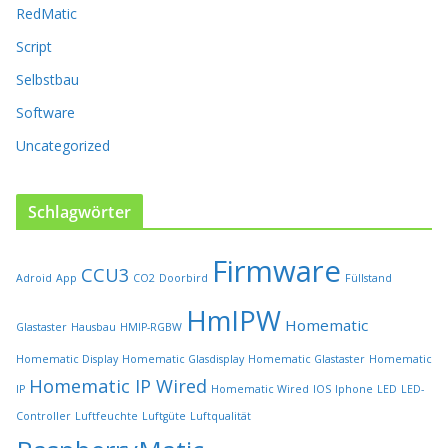
RedMatic
s
e
Script
i
t
Selbstbau
e
Software
g
e
Uncategorized
w
ä
h
Schlagwörter
l
t
Firmware
w
CCU3
Adroid
App
CO2
Doorbird
Füllstand
e
r
HmIPW
Homematic
Glastaster
Hausbau
HMIP-RGBW
d
e
Homematic Display
Homematic Glasdisplay
Homematic Glastaster
Homematic
n
Homematic IP Wired
IP
Homematic Wired
IOS
Iphone
LED
LED-
Controller
Luftfeuchte
Luftgüte
Luftqualität