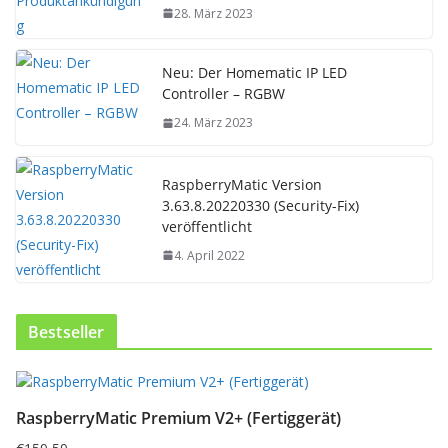
28. März 2023
Neu: Der Homematic IP LED
Controller – RGBW
24. März 2023
RaspberryMatic Version
3.63.8.20220330 (Security-Fix)
veröffentlicht
4. April 2022
Bestseller
D
i
RaspberryMatic Premium V2+ (Fertiggerät)
e
s