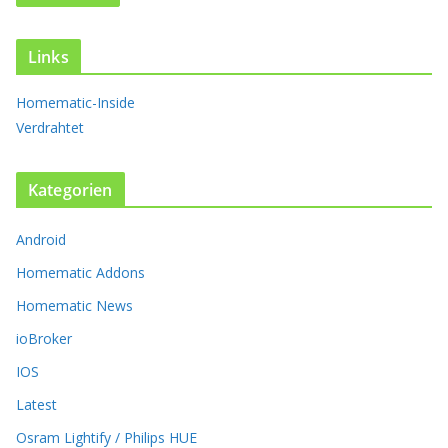
a
n
t
Links
e
n
Homematic-Inside
a
Verdrahtet
u
f
.
Kategorien
D
i
Android
e
O
Homematic Addons
p
t
Homematic News
i
ioBroker
o
n
IOS
e
Latest
n
k
Osram Lightify / Philips HUE