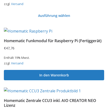
zzgl.
Versand
Ausführung wählen
Dieses
Produkt
weist
Homematic Funkmodul für Raspberry Pi (Fertiggerät)
mehrere
€
47,76
Varianten
auf.
Enthält 19% Mwst.
zzgl.
Versand
Die
Optionen
In den Warenkorb
können
auf
der
Produktseite
Homematic Zentrale CCU3 inkl. AIO CREATOR NEO
gewählt
Lizenz