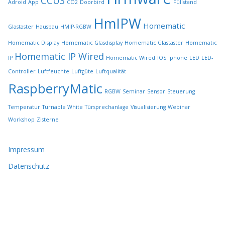
CCU3
Adroid
App
CO2
Doorbird
Füllstand
e
HmIPW
g
Homematic
Glastaster
Hausbau
HMIP-RGBW
e
w
Homematic Display
Homematic Glasdisplay
Homematic Glastaster
Homematic
ä
Homematic IP Wired
IP
Homematic Wired
IOS
Iphone
LED
LED-
h
l
Controller
Luftfeuchte
Luftgüte
Luftqualität
t
RaspberryMatic
RGBW
Seminar
Sensor
Steuerung
w
e
Temperatur
Turnable White
Türsprechanlage
Visualisierung
Webinar
r
Workshop
Zisterne
d
e
n
Impressum
Datenschutz