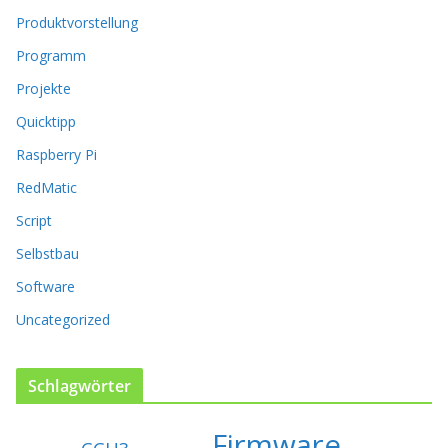
ö
Produktvorstellung
n
n
Programm
e
n
Projekte
a
Quicktipp
u
f
Raspberry Pi
d
RedMatic
e
r
Script
P
Selbstbau
r
o
Software
d
u
Uncategorized
k
t
s
Schlagwörter
e
i
Firmware
t