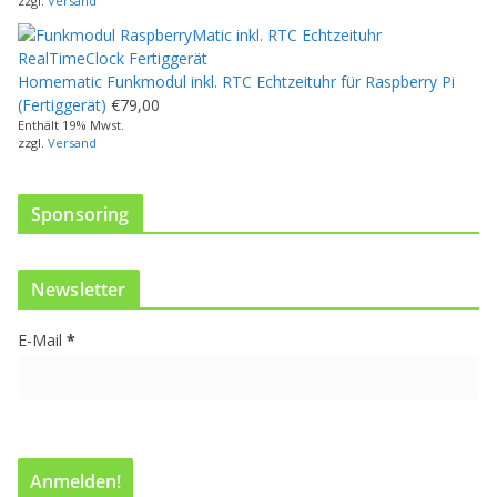
zzgl.
Versand
o
d
u
Homematic Funkmodul inkl. RTC Echtzeituhr für Raspberry Pi
k
(Fertiggerät)
€
79,00
t
Enthält 19% Mwst.
w
zzgl.
Versand
e
i
s
Sponsoring
t
m
e
Newsletter
h
r
E-Mail
*
e
r
e
V
a
r
i