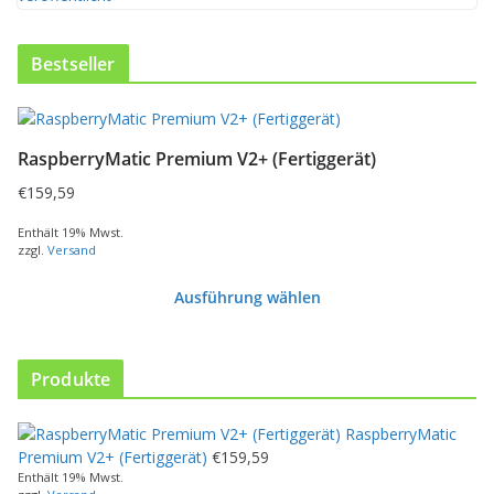
Bestseller
RaspberryMatic Premium V2+ (Fertiggerät)
€
159,59
Enthält 19% Mwst.
zzgl.
Versand
Ausführung wählen
D
i
e
Produkte
s
e
RaspberryMatic
s
Premium V2+ (Fertiggerät)
€
159,59
P
Enthält 19% Mwst.
r