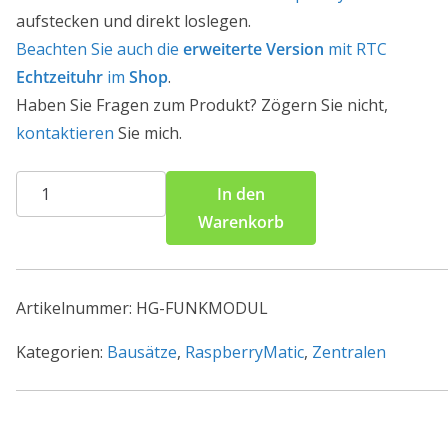
aufstecken und direkt loslegen.
Beachten Sie auch die
erweiterte Version
mit RTC
Echtzeituhr
im
Shop
.
Haben Sie Fragen zum Produkt? Zögern Sie nicht,
kontaktieren
Sie mich.
Homematic
In den
Funkmodul
Warenkorb
für
Raspberry
Pi
Artikelnummer:
HG-FUNKMODUL
(Fertiggerät)
Menge
Kategorien:
Bausätze
,
RaspberryMatic
,
Zentralen