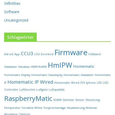
t
Selbstbau
e
Software
g
e
Uncategorized
w
ä
h
Schlagwörter
l
t
Firmware
w
CCU3
Adroid
App
CO2
Doorbird
Füllstand
e
r
HmIPW
Homematic
Glastaster
Hausbau
HMIP-RGBW
d
e
Homematic Display
Homematic Glasdisplay
Homematic Glastaster
Homematic
n
Homematic IP Wired
IP
Homematic Wired
IOS
Iphone
LED
LED-
Controller
Luftfeuchte
Luftgüte
Luftqualität
RaspberryMatic
RGBW
Seminar
Sensor
Steuerung
Temperatur
Turnable White
Türsprechanlage
Visualisierung
Webinar
Workshop
Zisterne