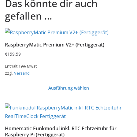
Das könnte dir auch
gefallen …
RaspberryMatic Premium V2+ (Fertiggerät)
€
159,59
Enthält 19% Mwst.
zzgl.
Versand
Ausführung wählen
Dieses
Produkt
weist
mehrere
Homematic Funkmodul inkl. RTC Echtzeituhr für
Varianten
Raspberry Pi (Fertiggerät)