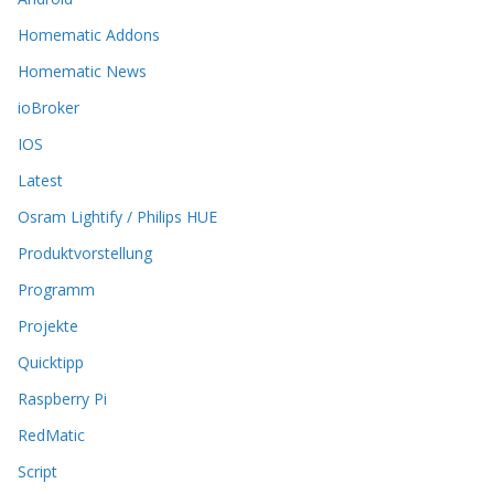
ö
Homematic Addons
n
n
Homematic News
e
ioBroker
n
a
IOS
u
Latest
f
d
Osram Lightify / Philips HUE
e
r
Produktvorstellung
P
Programm
r
o
Projekte
d
Quicktipp
u
k
Raspberry Pi
t
RedMatic
s
e
Script
i