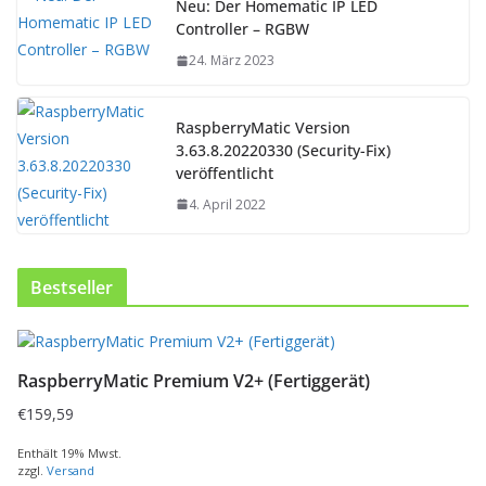
Neu: Der Homematic IP LED
Controller – RGBW
24. März 2023
RaspberryMatic Version
3.63.8.20220330 (Security-Fix)
veröffentlicht
4. April 2022
Bestseller
D
i
RaspberryMatic Premium V2+ (Fertiggerät)
e
s
€
159,59
e
s
Enthält 19% Mwst.
zzgl.
Versand
P