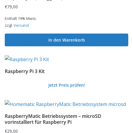
auf.
€
79,00
Die
Enthält 19% Mwst.
Optionen
zzgl.
Versand
können
auf
In den Warenkorb
der
Produktseite
gewählt
werden
Raspberry Pi 3 Kit
Jetzt Preis prüfen!
RaspberryMatic Betriebssystem – microSD
vorinstalliert für Raspberry Pi
€
29,00