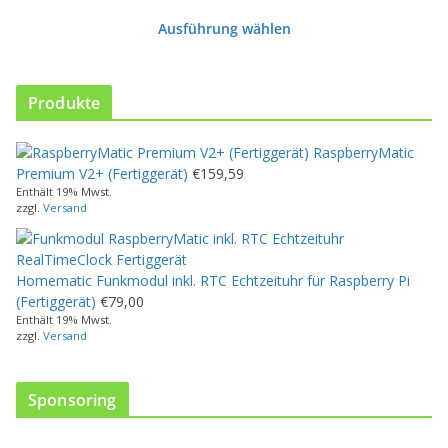
r
Ausführung wählen
o
d
u
k
Produkte
t
w
RaspberryMatic
e
Premium V2+ (Fertiggerät)
€
159,59
i
Enthält 19% Mwst.
s
zzgl.
Versand
t
m
e
Homematic Funkmodul inkl. RTC Echtzeituhr für Raspberry Pi
h
(Fertiggerät)
€
79,00
r
Enthält 19% Mwst.
e
zzgl.
Versand
r
e
V
Sponsoring
a
r