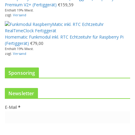
s
Premium V2+ (Fertiggerät)
€
159,59
P
Enthält 19% Mwst.
r
zzgl.
Versand
o
d
u
Homematic Funkmodul inkl. RTC Echtzeituhr für Raspberry Pi
k
(Fertiggerät)
€
79,00
t
Enthält 19% Mwst.
w
zzgl.
Versand
e
i
s
Sponsoring
t
m
e
Newsletter
h
r
E-Mail
*
e
r
e
V
a