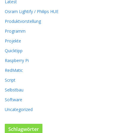
Latest
n
k
Osram Lightify / Philips HUE
ö
Produktvorstellung
n
n
Programm
e
n
Projekte
a
Quicktipp
u
f
Raspberry Pi
d
RedMatic
e
r
Script
P
Selbstbau
r
o
Software
d
u
Uncategorized
k
t
s
Schlagwörter