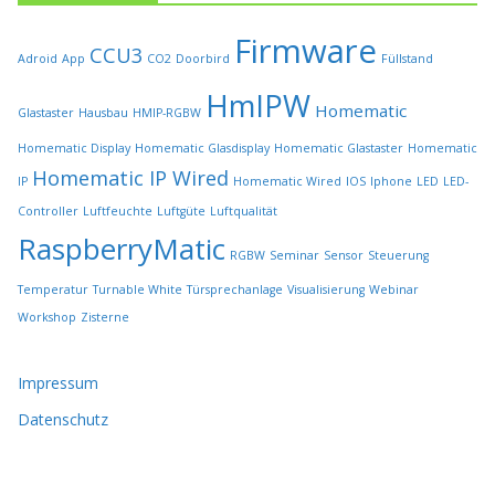
e
i
Firmware
t
CCU3
Adroid
App
CO2
Doorbird
Füllstand
e
HmIPW
g
Homematic
Glastaster
Hausbau
HMIP-RGBW
e
w
Homematic Display
Homematic Glasdisplay
Homematic Glastaster
Homematic
ä
Homematic IP Wired
IP
Homematic Wired
IOS
Iphone
LED
LED-
h
l
Controller
Luftfeuchte
Luftgüte
Luftqualität
t
RaspberryMatic
RGBW
Seminar
Sensor
Steuerung
w
e
Temperatur
Turnable White
Türsprechanlage
Visualisierung
Webinar
r
Workshop
Zisterne
d
e
n
Impressum
Datenschutz