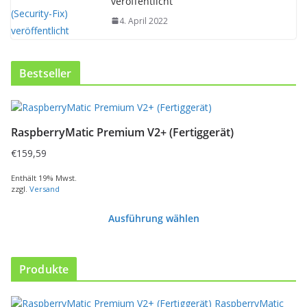
veröffentlicht
4. April 2022
Bestseller
RaspberryMatic Premium V2+ (Fertiggerät)
€
159,59
Enthält 19% Mwst.
zzgl.
Versand
Ausführung wählen
D
i
e
Produkte
s
e
RaspberryMatic