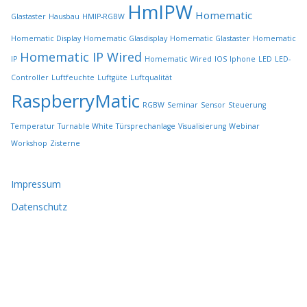
HmIPW
g
Homematic
Glastaster
Hausbau
HMIP-RGBW
e
w
Homematic Display
Homematic Glasdisplay
Homematic Glastaster
Homematic
ä
Homematic IP Wired
IP
Homematic Wired
IOS
Iphone
LED
LED-
h
l
Controller
Luftfeuchte
Luftgüte
Luftqualität
t
RaspberryMatic
RGBW
Seminar
Sensor
Steuerung
w
e
Temperatur
Turnable White
Türsprechanlage
Visualisierung
Webinar
r
Workshop
Zisterne
d
e
n
Impressum
Datenschutz