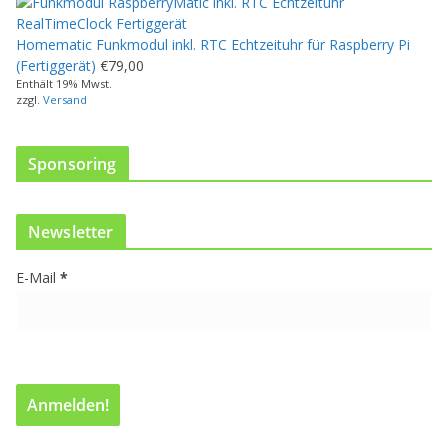
d
u
Homematic Funkmodul inkl. RTC Echtzeituhr für Raspberry Pi
k
(Fertiggerät)
€
79,00
t
Enthält 19% Mwst.
w
zzgl.
Versand
e
i
s
Sponsoring
t
m
e
Newsletter
h
r
E-Mail
*
e
r
e
V
a
r
i
a