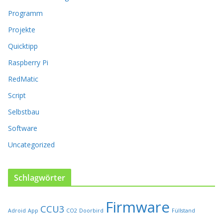
n
Programm
e
n
Projekte
a
Quicktipp
u
f
Raspberry Pi
d
RedMatic
e
r
Script
P
Selbstbau
r
o
Software
d
u
Uncategorized
k
t
s
Schlagwörter
e
i
Firmware
t
CCU3
Adroid
App
CO2
Doorbird
Füllstand
e