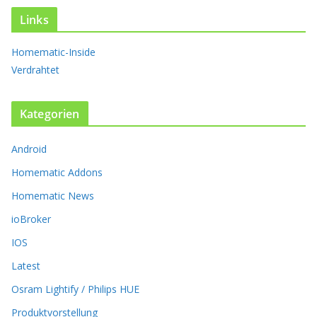
n
t
Links
e
n
Homematic-Inside
a
Verdrahtet
u
f
.
Kategorien
D
i
Android
e
O
Homematic Addons
p
t
Homematic News
i
ioBroker
o
n
IOS
e
Latest
n
k
Osram Lightify / Philips HUE
ö
Produktvorstellung
n