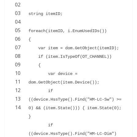
02
03
string itemID;
04
05
foreach(itemID, i.EnumUsedIDs()) 
06
{
07
var item = dom.GetObject(itemID);
08
if (item.IsTypeOf(OT_CHANNEL)) 
09
{
10
var device = 
11
dom.GetObject(item.Device());
12
if 
13
((device.HssType().Find("HM-LC-Sw") >= 
14
0) && (item.State())) { item.State(0); 
}
if 
((device.HssType().Find("HM-LC-Dim") 