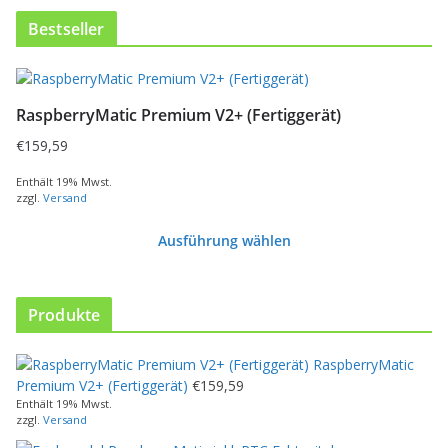
Bestseller
RaspberryMatic Premium V2+ (Fertiggerät)
€
159,59
Enthält 19% Mwst.
zzgl.
Versand
Ausführung wählen
D
i
e
Produkte
s
e
RaspberryMatic
s
Premium V2+ (Fertiggerät)
€
159,59
P
Enthält 19% Mwst.
r
zzgl.
Versand
o