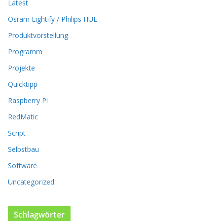
Latest
n
k
Osram Lightify / Philips HUE
ö
Produktvorstellung
n
n
Programm
e
n
Projekte
a
Quicktipp
u
f
Raspberry Pi
d
RedMatic
e
r
Script
P
Selbstbau
r
o
Software
d
u
Uncategorized
k
t
s
Schlagwörter