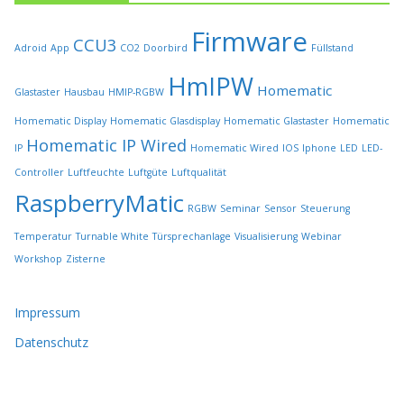
e
i
Firmware
t
CCU3
Adroid
App
CO2
Doorbird
Füllstand
e
HmIPW
g
Homematic
Glastaster
Hausbau
HMIP-RGBW
e
w
Homematic Display
Homematic Glasdisplay
Homematic Glastaster
Homematic
ä
Homematic IP Wired
IP
Homematic Wired
IOS
Iphone
LED
LED-
h
l
Controller
Luftfeuchte
Luftgüte
Luftqualität
t
RaspberryMatic
RGBW
Seminar
Sensor
Steuerung
w
e
Temperatur
Turnable White
Türsprechanlage
Visualisierung
Webinar
r
Workshop
Zisterne
d
e
n
Impressum
Datenschutz