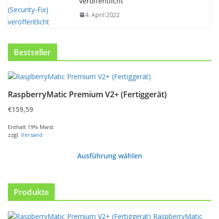
veröffentlicht
4. April 2022
Bestseller
RaspberryMatic Premium V2+ (Fertiggerät)
€
159,59
Enthält 19% Mwst.
zzgl.
Versand
Ausführung wählen
D
i
e
Produkte
s
e
RaspberryMatic