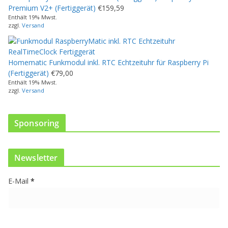
s
Premium V2+ (Fertiggerät)
€
159,59
P
Enthält 19% Mwst.
r
zzgl.
Versand
o
d
u
Homematic Funkmodul inkl. RTC Echtzeituhr für Raspberry Pi
k
(Fertiggerät)
€
79,00
t
Enthält 19% Mwst.
w
zzgl.
Versand
e
i
s
Sponsoring
t
m
e
Newsletter
h
r
E-Mail
*
e
r
e
V
a