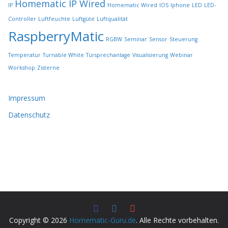
Homematic IP Wired
IP
Homematic Wired
IOS
Iphone
LED
LED-
h
l
Controller
Luftfeuchte
Luftgüte
Luftqualität
t
RaspberryMatic
RGBW
Seminar
Sensor
Steuerung
w
e
Temperatur
Turnable White
Türsprechanlage
Visualisierung
Webinar
r
Workshop
Zisterne
d
e
n
Impressum
Datenschutz
Copyright © 2026
Homematic-Guru.de
. Alle Rechte vorbehalten.