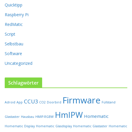
a
Quicktipp
u
f
Raspberry Pi
d
RedMatic
e
r
Script
P
Selbstbau
r
o
Software
d
u
Uncategorized
k
t
s
Schlagwörter
e
i
Firmware
t
CCU3
Adroid
App
CO2
Doorbird
Füllstand
e
HmIPW
g
Homematic
Glastaster
Hausbau
HMIP-RGBW
e
w
Homematic Display
Homematic Glasdisplay
Homematic Glastaster
Homematic
ä