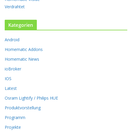
a
Verdrahtet
u
f
.
Kategorien
D
i
Android
e
O
Homematic Addons
p
t
Homematic News
i
ioBroker
o
n
IOS
e
Latest
n
k
Osram Lightify / Philips HUE
ö
Produktvorstellung
n
n
Programm
e
n
Projekte