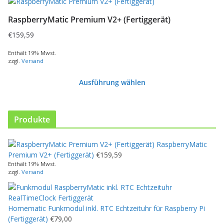
RaspberryMatic Premium V2+ (Fertiggerät)
€
159,59
Enthält 19% Mwst.
zzgl.
Versand
Ausführung wählen
D
i
e
Produkte
s
e
RaspberryMatic
s
Premium V2+ (Fertiggerät)
€
159,59
P
Enthält 19% Mwst.
r
zzgl.
Versand
o
d
u
Homematic Funkmodul inkl. RTC Echtzeituhr für Raspberry Pi
k
(Fertiggerät)
€
79,00
t