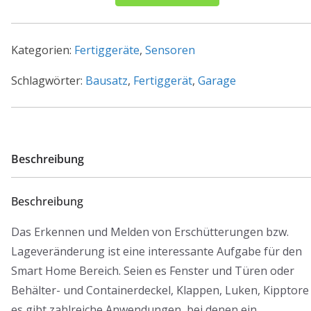
Beschleunigungssensor
HmIP-
SAM
Kategorien:
Fertiggeräte
,
Sensoren
-
FERTIGGERÄT
Schlagwörter:
Bausatz
,
Fertiggerät
,
Garage
-
Menge
Beschreibung
Beschreibung
Das Erkennen und Melden von Erschütterungen bzw.
Lageveränderung ist eine interessante Aufgabe für den
Smart Home Bereich. Seien es Fenster und Türen oder
Behälter- und Containerdeckel, Klappen, Luken, Kipptore
es gibt zahlreiche Anwendungen, bei denen ein