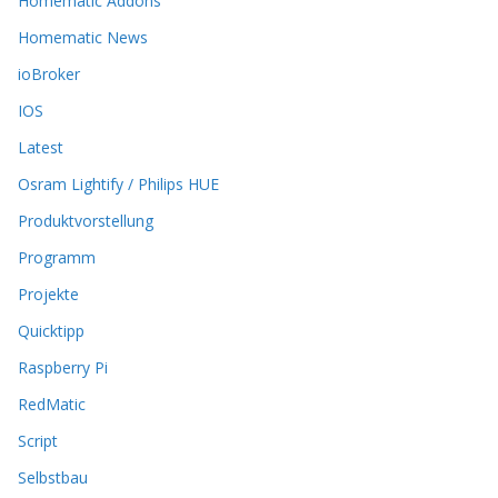
Homematic Addons
n
n
Homematic News
e
ioBroker
n
a
IOS
u
Latest
f
d
Osram Lightify / Philips HUE
e
r
Produktvorstellung
P
Programm
r
o
Projekte
d
Quicktipp
u
k
Raspberry Pi
t
RedMatic
s
e
Script
i
t
Selbstbau