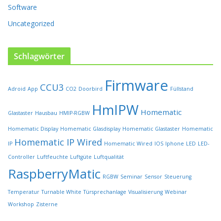
e
Software
g
e
Uncategorized
w
ä
h
Schlagwörter
l
t
Firmware
w
CCU3
Adroid
App
CO2
Doorbird
Füllstand
e
r
HmIPW
Homematic
Glastaster
Hausbau
HMIP-RGBW
d
e
Homematic Display
Homematic Glasdisplay
Homematic Glastaster
Homematic
n
Homematic IP Wired
IP
Homematic Wired
IOS
Iphone
LED
LED-
Controller
Luftfeuchte
Luftgüte
Luftqualität
RaspberryMatic
RGBW
Seminar
Sensor
Steuerung
Temperatur
Turnable White
Türsprechanlage
Visualisierung
Webinar
Workshop
Zisterne