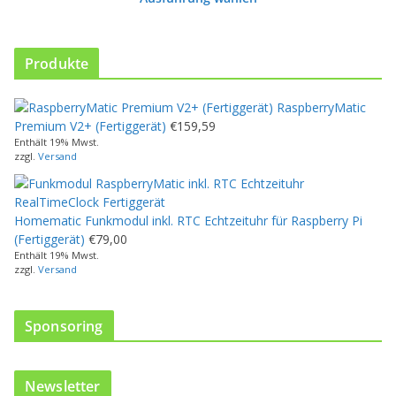
o
d
u
k
Produkte
t
w
RaspberryMatic
e
Premium V2+ (Fertiggerät)
€
159,59
i
Enthält 19% Mwst.
s
zzgl.
Versand
t
m
e
Homematic Funkmodul inkl. RTC Echtzeituhr für Raspberry Pi
h
(Fertiggerät)
€
79,00
r
Enthält 19% Mwst.
e
zzgl.
Versand
r
e
V
Sponsoring
a
r
i
Newsletter
a