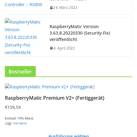
24. März 2023
RaspberryMatic Version
3.63.8.20220330 (Security-Fix)
veröffentlicht
4. April 2022
Bestseller
D
i
RaspberryMatic Premium V2+ (Fertiggerät)
e
s
€
159,59
e
s
Enthält 19% Mwst.
zzgl.
Versand
P
r
Ausführung wählen