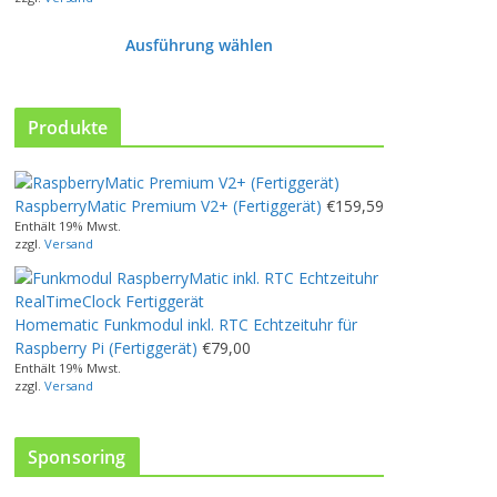
Ausführung wählen
D
i
e
Produkte
s
e
s
RaspberryMatic Premium V2+ (Fertiggerät)
€
159,59
P
Enthält 19% Mwst.
r
zzgl.
Versand
o
d
u
Homematic Funkmodul inkl. RTC Echtzeituhr für
k
Raspberry Pi (Fertiggerät)
€
79,00
t
Enthält 19% Mwst.
w
zzgl.
Versand
e
i
s
Sponsoring
t
m