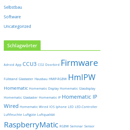
P
Selbstbau
r
o
Software
d
u
Uncategorized
k
t
s
Schlagwörter
e
i
Firmware
t
CCU3
Adroid
App
CO2
Doorbird
e
HmIPW
g
Füllstand
Glastaster
Hausbau
HMIP-RGBW
e
w
Homematic
Homematic Display
Homematic Glasdisplay
ä
Homematic IP
Homematic Glastaster
Homematic IP
h
l
Wired
Homematic Wired
IOS
Iphone
LED
LED-Controller
t
Luftfeuchte
Luftgüte
Luftqualität
w
RaspberryMatic
e
RGBW
Seminar
Sensor
r