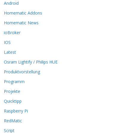
Android
e
O
Homematic Addons
p
t
Homematic News
i
ioBroker
o
n
IOS
e
Latest
n
k
Osram Lightify / Philips HUE
ö
Produktvorstellung
n
n
Programm
e
n
Projekte
a
Quicktipp
u
f
Raspberry Pi
d
RedMatic
e
r
Script