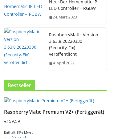
Neu: Der Homematic IP
LED Controller – RGBW
24. März 2023
RaspberryMatic Version
3.63.8.20220330
(Security-Fix)
veröffentlicht
4. April 2022
Bestseller
RaspberryMatic Premium V2+ (Fertiggerät)
€
159,59
Enthält 19% Mwst.
zzgl.
Versand