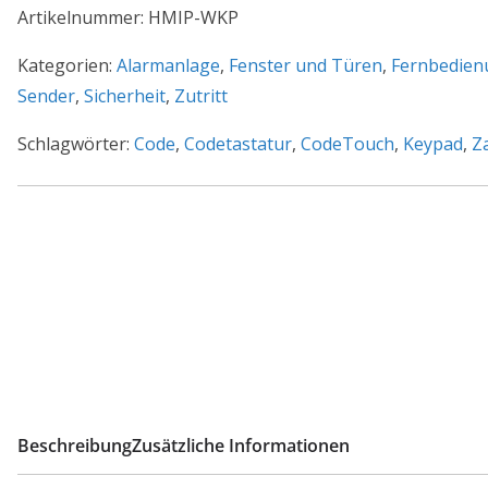
Keypad
Artikelnummer:
HMIP-WKP
HmIP-
WKP
Kategorien:
Alarmanlage
,
Fenster und Türen
,
Fernbedien
Menge
Sender
,
Sicherheit
,
Zutritt
Schlagwörter:
Code
,
Codetastatur
,
CodeTouch
,
Keypad
,
Z
Beschreibung
Zusätzliche Informationen