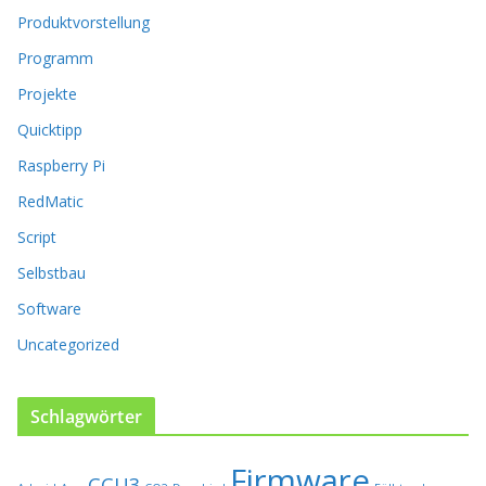
r
Produktvorstellung
P
Programm
r
o
Projekte
d
Quicktipp
u
k
Raspberry Pi
t
RedMatic
s
e
Script
i
t
Selbstbau
e
Software
g
e
Uncategorized
w
ä
h
Schlagwörter
l
t
Firmware
w
CCU3