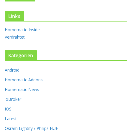
D
i
e
Links
O
p
Homematic-Inside
t
Verdrahtet
i
o
n
Kategorien
e
n
k
Android
ö
Homematic Addons
n
n
Homematic News
e
ioBroker
n
a
IOS
u
Latest
f
d
Osram Lightify / Philips HUE
e