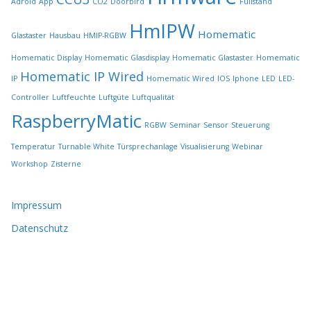
Adroid
App
CO2
Doorbird
Füllstand
e
r
HmIPW
Homematic
Glastaster
Hausbau
HMIP-RGBW
d
e
Homematic Display
Homematic Glasdisplay
Homematic Glastaster
Homematic
n
Homematic IP Wired
IP
Homematic Wired
IOS
Iphone
LED
LED-
Controller
Luftfeuchte
Luftgüte
Luftqualität
RaspberryMatic
RGBW
Seminar
Sensor
Steuerung
Temperatur
Turnable White
Türsprechanlage
Visualisierung
Webinar
Workshop
Zisterne
Impressum
Datenschutz