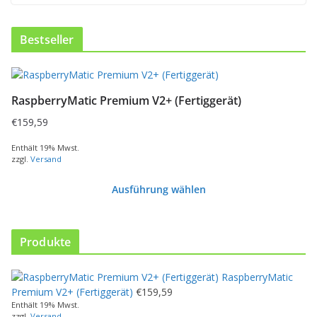
Bestseller
D
i
RaspberryMatic Premium V2+ (Fertiggerät)
e
s
€
159,59
e
s
Enthält 19% Mwst.
zzgl.
Versand
P
r
Ausführung wählen
o
d
u
k
Produkte
t
w
RaspberryMatic
e
Premium V2+ (Fertiggerät)
€
159,59
i
Enthält 19% Mwst.
s
zzgl.
Versand