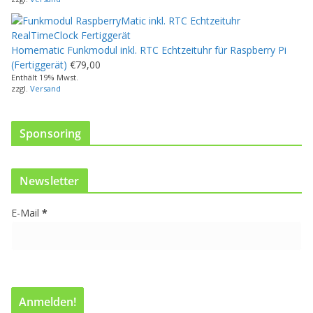
t
m
e
Homematic Funkmodul inkl. RTC Echtzeituhr für Raspberry Pi
h
(Fertiggerät)
€
79,00
r
Enthält 19% Mwst.
e
zzgl.
Versand
r
e
V
Sponsoring
a
r
i
Newsletter
a
n
E-Mail
*
t
e
n
a
u
f
.