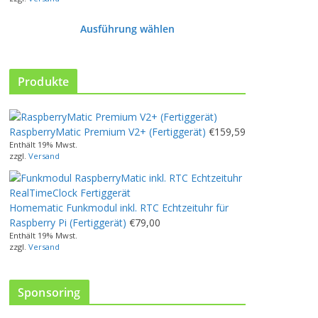
Ausführung wählen
D
i
e
Produkte
s
e
s
RaspberryMatic Premium V2+ (Fertiggerät)
€
159,59
P
Enthält 19% Mwst.
r
zzgl.
Versand
o
d
u
Homematic Funkmodul inkl. RTC Echtzeituhr für
k
Raspberry Pi (Fertiggerät)
€
79,00
t
Enthält 19% Mwst.
w
zzgl.
Versand
e
i
s
Sponsoring
t
m