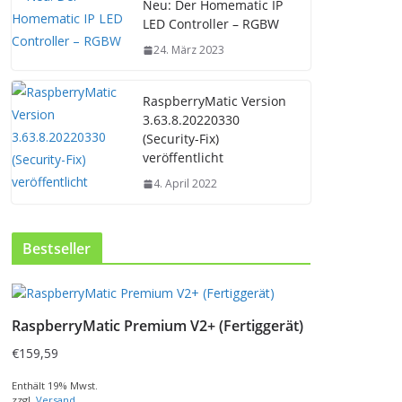
Neu: Der Homematic IP
LED Controller – RGBW
24. März 2023
RaspberryMatic Version
3.63.8.20220330
(Security-Fix)
veröffentlicht
4. April 2022
Bestseller
RaspberryMatic Premium V2+ (Fertiggerät)
€
159,59
Enthält 19% Mwst.
zzgl.
Versand