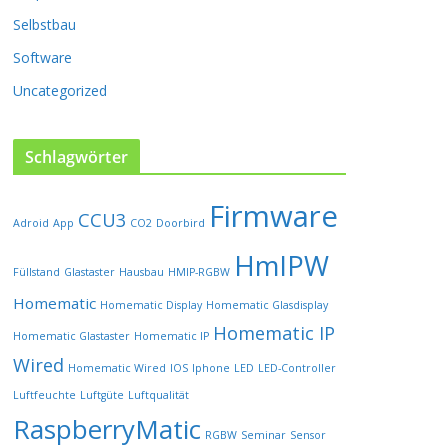
P
Selbstbau
r
o
Software
d
u
Uncategorized
k
t
s
Schlagwörter
e
i
Firmware
t
CCU3
Adroid
App
CO2
Doorbird
e
HmIPW
g
Füllstand
Glastaster
Hausbau
HMIP-RGBW
e
w
Homematic
Homematic Display
Homematic Glasdisplay
ä
Homematic IP
Homematic Glastaster
Homematic IP
h
l
Wired
Homematic Wired
IOS
Iphone
LED
LED-Controller
t
Luftfeuchte
Luftgüte
Luftqualität
w
RaspberryMatic
e
RGBW
Seminar
Sensor
r