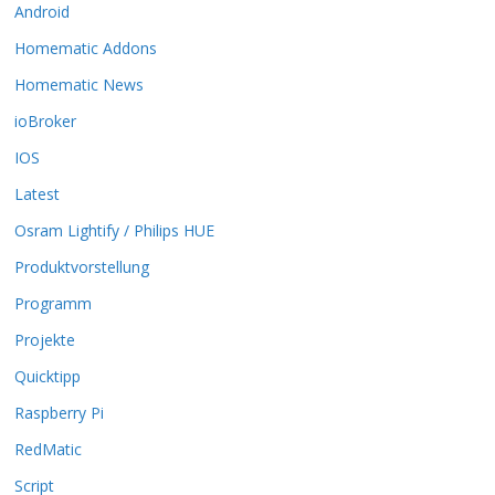
Android
e
O
Homematic Addons
p
t
Homematic News
i
ioBroker
o
n
IOS
e
Latest
n
k
Osram Lightify / Philips HUE
ö
Produktvorstellung
n
n
Programm
e
n
Projekte
a
Quicktipp
u
f
Raspberry Pi
d
RedMatic
e
r
Script