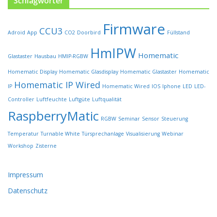
Schlagwörter
e
i
Firmware
t
CCU3
Adroid
App
CO2
Doorbird
Füllstand
e
HmIPW
g
Homematic
Glastaster
Hausbau
HMIP-RGBW
e
w
Homematic Display
Homematic Glasdisplay
Homematic Glastaster
Homematic
ä
Homematic IP Wired
IP
Homematic Wired
IOS
Iphone
LED
LED-
h
l
Controller
Luftfeuchte
Luftgüte
Luftqualität
t
RaspberryMatic
RGBW
Seminar
Sensor
Steuerung
w
e
Temperatur
Turnable White
Türsprechanlage
Visualisierung
Webinar
r
Workshop
Zisterne
d
e
n
Impressum
Datenschutz