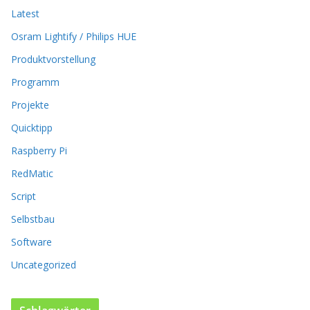
e
Latest
n
k
Osram Lightify / Philips HUE
ö
Produktvorstellung
n
n
Programm
e
n
Projekte
a
Quicktipp
u
f
Raspberry Pi
d
RedMatic
e
r
Script
P
Selbstbau
r
o
Software
d
u
Uncategorized
k
t
s