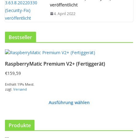
veröffentlicht
4. April 2022
Bestseller
RaspberryMatic Premium V2+ (Fertiggerät)
€
159,59
Enthält 19% Mwst.
zzgl.
Versand
Ausführung wählen
D
i
e
Produkte
s
e