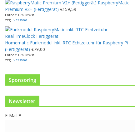
RaspberryMatic
s
Premium V2+ (Fertiggerät)
€
159,59
P
Enthält 19% Mwst.
r
zzgl.
Versand
o
d
u
Homematic Funkmodul inkl. RTC Echtzeituhr für Raspberry Pi
k
(Fertiggerät)
€
79,00
t
Enthält 19% Mwst.
w
zzgl.
Versand
e
i
s
Sponsoring
t
m
e
Newsletter
h
r
E-Mail
*
e
r
e
V