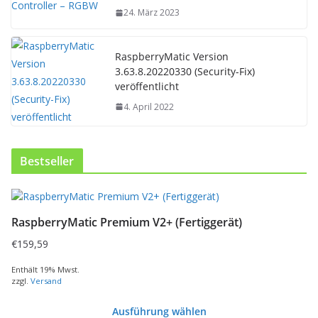
24. März 2023
RaspberryMatic Version
3.63.8.20220330 (Security-Fix)
veröffentlicht
4. April 2022
Bestseller
D
i
RaspberryMatic Premium V2+ (Fertiggerät)
e
s
€
159,59
e
s
Enthält 19% Mwst.
zzgl.
Versand
P
r
Ausführung wählen
o