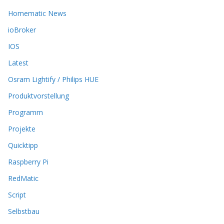
n
n
Homematic News
e
ioBroker
n
a
IOS
u
Latest
f
d
Osram Lightify / Philips HUE
e
r
Produktvorstellung
P
Programm
r
o
Projekte
d
Quicktipp
u
k
Raspberry Pi
t
RedMatic
s
e
Script
i
t
Selbstbau
e