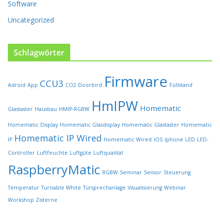
Software
g
e
Uncategorized
w
ä
h
Schlagwörter
l
t
Firmware
w
CCU3
Adroid
App
CO2
Doorbird
Füllstand
e
r
HmIPW
Homematic
Glastaster
Hausbau
HMIP-RGBW
d
e
Homematic Display
Homematic Glasdisplay
Homematic Glastaster
Homematic
n
Homematic IP Wired
IP
Homematic Wired
IOS
Iphone
LED
LED-
Controller
Luftfeuchte
Luftgüte
Luftqualität
RaspberryMatic
RGBW
Seminar
Sensor
Steuerung
Temperatur
Turnable White
Türsprechanlage
Visualisierung
Webinar
Workshop
Zisterne