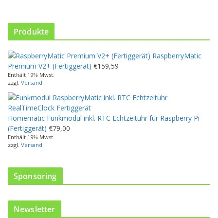
d
u
k
Produkte
t
w
RaspberryMatic
e
Premium V2+ (Fertiggerät)
€
159,59
i
Enthält 19% Mwst.
s
zzgl.
Versand
t
m
e
Homematic Funkmodul inkl. RTC Echtzeituhr für Raspberry Pi
h
(Fertiggerät)
€
79,00
r
Enthält 19% Mwst.
e
zzgl.
Versand
r
e
V
Sponsoring
a
r
i
Newsletter
a