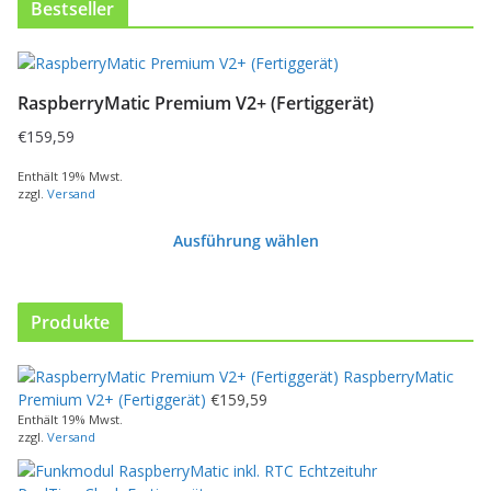
Bestseller
D
i
RaspberryMatic Premium V2+ (Fertiggerät)
e
s
€
159,59
e
s
Enthält 19% Mwst.
zzgl.
Versand
P
r
Ausführung wählen
o
d
u
k
Produkte
t
w
RaspberryMatic
e
Premium V2+ (Fertiggerät)
€
159,59
i
Enthält 19% Mwst.
s
zzgl.
Versand
t
m