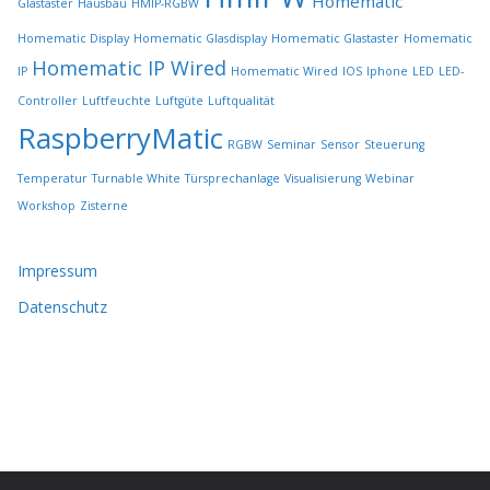
Homematic
Glastaster
Hausbau
HMIP-RGBW
d
e
Homematic Display
Homematic Glasdisplay
Homematic Glastaster
Homematic
n
Homematic IP Wired
IP
Homematic Wired
IOS
Iphone
LED
LED-
Controller
Luftfeuchte
Luftgüte
Luftqualität
RaspberryMatic
RGBW
Seminar
Sensor
Steuerung
Temperatur
Turnable White
Türsprechanlage
Visualisierung
Webinar
Workshop
Zisterne
Impressum
Datenschutz