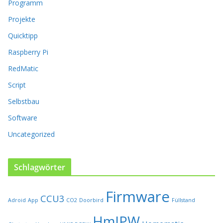
Programm
r
o
Projekte
d
Quicktipp
u
k
Raspberry Pi
t
RedMatic
s
e
Script
i
t
Selbstbau
e
Software
g
e
Uncategorized
w
ä
h
Schlagwörter
l
t
Firmware
w
CCU3
Adroid
App
CO2
Doorbird
Füllstand
e
r
HmIPW