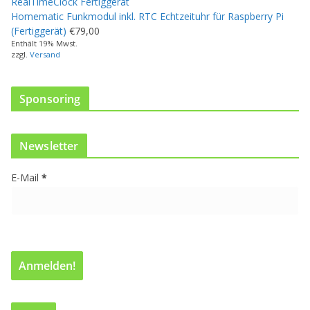
e
Homematic Funkmodul inkl. RTC Echtzeituhr für Raspberry Pi
h
(Fertiggerät)
€
79,00
r
Enthält 19% Mwst.
e
zzgl.
Versand
r
e
V
Sponsoring
a
r
i
Newsletter
a
n
E-Mail
*
t
e
n
a
u
f
.
D
i