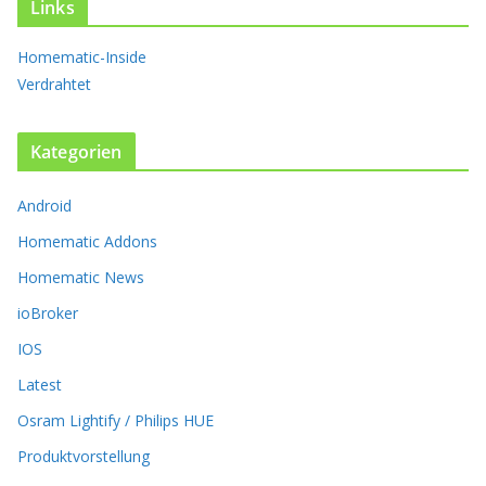
e
Links
O
p
Homematic-Inside
t
Verdrahtet
i
o
n
Kategorien
e
n
k
Android
ö
Homematic Addons
n
n
Homematic News
e
ioBroker
n
a
IOS
u
Latest
f
d
Osram Lightify / Philips HUE
e
r
Produktvorstellung
P