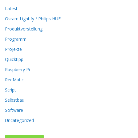
u
Latest
f
d
Osram Lightify / Philips HUE
e
r
Produktvorstellung
P
Programm
r
o
Projekte
d
Quicktipp
u
k
Raspberry Pi
t
RedMatic
s
e
Script
i
t
Selbstbau
e
Software
g
e
Uncategorized
w
ä