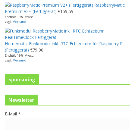
w
RaspberryMatic
e
Premium V2+ (Fertiggerät)
€
159,59
i
Enthält 19% Mwst.
s
zzgl.
Versand
t
m
e
Homematic Funkmodul inkl. RTC Echtzeituhr für Raspberry Pi
h
(Fertiggerät)
€
79,00
r
Enthält 19% Mwst.
e
zzgl.
Versand
r
e
V
Sponsoring
a
r
i
Newsletter
a
n
E-Mail
*
t
e
n
a