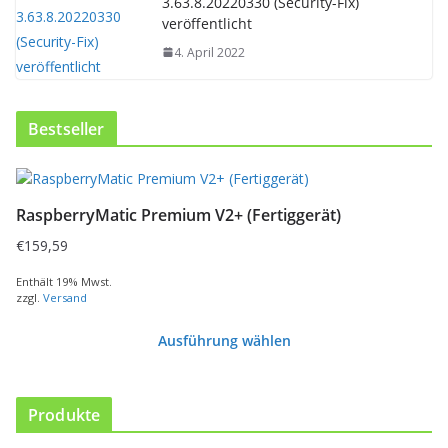
3.63.8.20220330 (Security-Fix)
veröffentlicht
4. April 2022
Bestseller
D
i
RaspberryMatic Premium V2+ (Fertiggerät)
e
s
€
159,59
e
s
Enthält 19% Mwst.
zzgl.
Versand
P
r
Ausführung wählen
o
d
u
k
Produkte
t