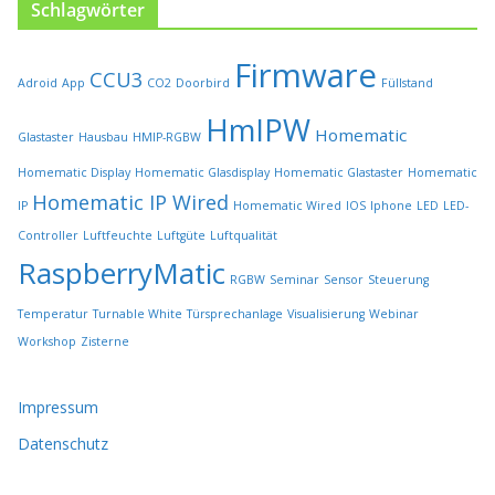
h
Schlagwörter
l
t
Firmware
w
CCU3
Adroid
App
CO2
Doorbird
Füllstand
e
r
HmIPW
Homematic
Glastaster
Hausbau
HMIP-RGBW
d
e
Homematic Display
Homematic Glasdisplay
Homematic Glastaster
Homematic
n
Homematic IP Wired
IP
Homematic Wired
IOS
Iphone
LED
LED-
Controller
Luftfeuchte
Luftgüte
Luftqualität
RaspberryMatic
RGBW
Seminar
Sensor
Steuerung
Temperatur
Turnable White
Türsprechanlage
Visualisierung
Webinar
Workshop
Zisterne
Impressum
Datenschutz