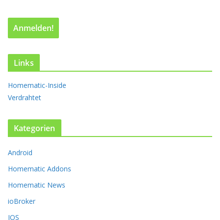
u
f
.
D
i
e
Links
O
p
Homematic-Inside
t
Verdrahtet
i
o
n
Kategorien
e
n
k
Android
ö
Homematic Addons
n
n
Homematic News
e
ioBroker
n
a
IOS