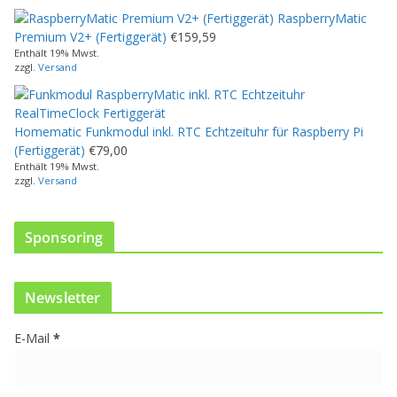
w
RaspberryMatic
e
Premium V2+ (Fertiggerät)
€
159,59
i
Enthält 19% Mwst.
s
zzgl.
Versand
t
m
e
Homematic Funkmodul inkl. RTC Echtzeituhr für Raspberry Pi
h
(Fertiggerät)
€
79,00
r
Enthält 19% Mwst.
e
zzgl.
Versand
r
e
V
Sponsoring
a
r
i
Newsletter
a
n
E-Mail
*
t
e
n
a