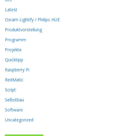
u
Latest
f
d
Osram Lightify / Philips HUE
e
r
Produktvorstellung
P
Programm
r
o
Projekte
d
Quicktipp
u
k
Raspberry Pi
t
RedMatic
s
e
Script
i
t
Selbstbau
e
Software
g
e
Uncategorized
w
ä