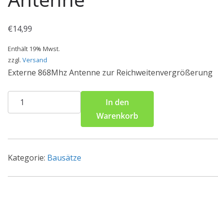
€
14,99
Enthält 19% Mwst.
zzgl.
Versand
Externe 868Mhz Antenne zur Reichweitenvergrößerung
Externe
In den
Homematic
Warenkorb
868mhz
Antenne
Menge
Kategorie:
Bausätze