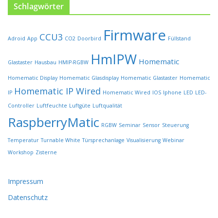
h
Schlagwörter
l
t
Firmware
w
CCU3
Adroid
App
CO2
Doorbird
Füllstand
e
r
HmIPW
Homematic
Glastaster
Hausbau
HMIP-RGBW
d
e
Homematic Display
Homematic Glasdisplay
Homematic Glastaster
Homematic
n
Homematic IP Wired
IP
Homematic Wired
IOS
Iphone
LED
LED-
Controller
Luftfeuchte
Luftgüte
Luftqualität
RaspberryMatic
RGBW
Seminar
Sensor
Steuerung
Temperatur
Turnable White
Türsprechanlage
Visualisierung
Webinar
Workshop
Zisterne
Impressum
Datenschutz