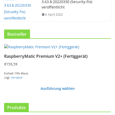
3.63.8.20220330 (Security-Fix)
veröffentlicht
4. April 2022
Bestseller
D
i
RaspberryMatic Premium V2+ (Fertiggerät)
e
s
€
159,59
e
s
Enthält 19% Mwst.
zzgl.
Versand
P
r
Ausführung wählen
o
d
u
k
Produkte
t