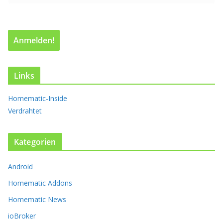
a
u
f
.
D
i
e
Links
O
p
Homematic-Inside
t
Verdrahtet
i
o
n
Kategorien
e
n
k
Android
ö
Homematic Addons
n
n
Homematic News
e
ioBroker
n