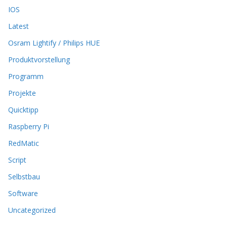
a
IOS
u
Latest
f
d
Osram Lightify / Philips HUE
e
r
Produktvorstellung
P
Programm
r
o
Projekte
d
Quicktipp
u
k
Raspberry Pi
t
RedMatic
s
e
Script
i
t
Selbstbau
e
Software
g
e
Uncategorized
w