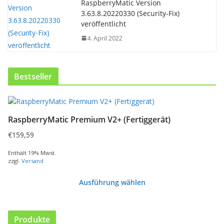
RaspberryMatic Version
3.63.8.20220330 (Security-Fix)
veröffentlicht
4. April 2022
Bestseller
D
i
RaspberryMatic Premium V2+ (Fertiggerät)
e
s
€
159,59
e
s
Enthält 19% Mwst.
zzgl.
Versand
P
r
Ausführung wählen
o
d
u
k
Produkte