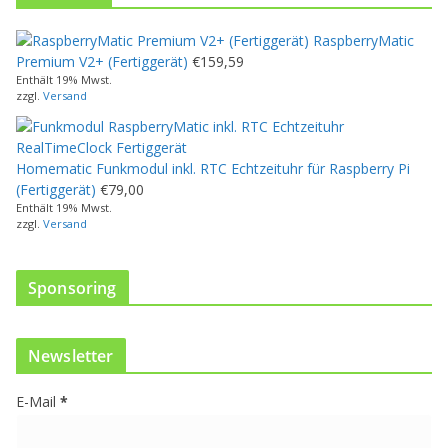
t
w
RaspberryMatic
e
Premium V2+ (Fertiggerät)
€
159,59
i
Enthält 19% Mwst.
s
zzgl.
Versand
t
m
e
Homematic Funkmodul inkl. RTC Echtzeituhr für Raspberry Pi
h
(Fertiggerät)
€
79,00
r
Enthält 19% Mwst.
e
zzgl.
Versand
r
e
V
Sponsoring
a
r
i
Newsletter
a
n
E-Mail
*
t
e
n