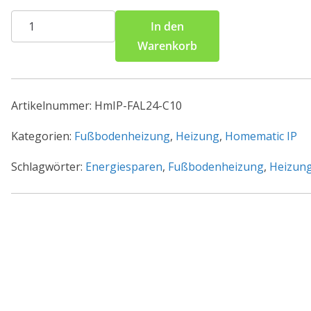
Homematic
In den
IP
Warenkorb
Smart
Home
Fußbodenheizungsaktor
Artikelnummer:
HmIP-FAL24-C10
HmIP-
FAL24-
Kategorien:
Fußbodenheizung
,
Heizung
,
Homematic IP
C10
Schlagwörter:
Energiesparen
,
Fußbodenheizung
,
Heizun
–
10fach
-
24
V
Menge