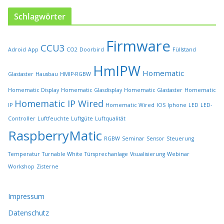
ä
h
Schlagwörter
l
t
Firmware
w
CCU3
Adroid
App
CO2
Doorbird
Füllstand
e
r
HmIPW
Homematic
Glastaster
Hausbau
HMIP-RGBW
d
e
Homematic Display
Homematic Glasdisplay
Homematic Glastaster
Homematic
n
Homematic IP Wired
IP
Homematic Wired
IOS
Iphone
LED
LED-
Controller
Luftfeuchte
Luftgüte
Luftqualität
RaspberryMatic
RGBW
Seminar
Sensor
Steuerung
Temperatur
Turnable White
Türsprechanlage
Visualisierung
Webinar
Workshop
Zisterne
Impressum
Datenschutz