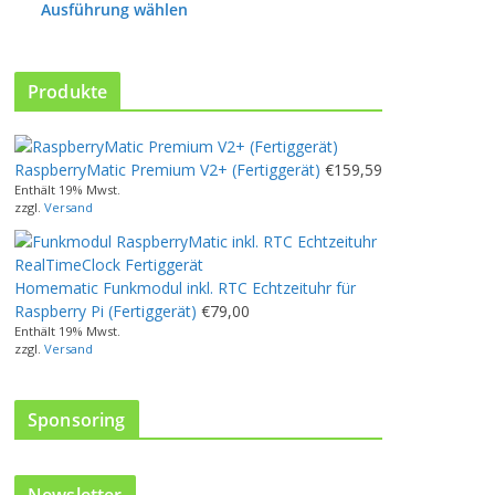
P
Ausführung wählen
r
o
d
Produkte
u
k
t
w
RaspberryMatic Premium V2+ (Fertiggerät)
€
159,59
e
Enthält 19% Mwst.
zzgl.
Versand
i
s
t
m
Homematic Funkmodul inkl. RTC Echtzeituhr für
e
Raspberry Pi (Fertiggerät)
€
79,00
h
Enthält 19% Mwst.
zzgl.
Versand
r
e
r
Sponsoring
e
V
a
r