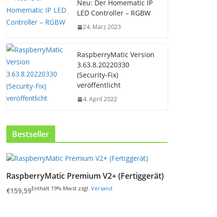
Neu: Der Homematic IP
LED Controller – RGBW
24. März 2023
RaspberryMatic Version
3.63.8.20220330
(Security-Fix)
veröffentlicht
4. April 2022
Bestseller
D
i
RaspberryMatic Premium V2+ (Fertiggerät)
e
s
Enthält 19% Mwst.
zzgl.
Versand
€
159,59
e
s