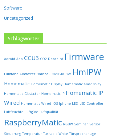
i
t
Software
e
Uncategorized
g
e
w
Schlagwörter
ä
h
l
Firmware
CCU3
t
Adroid
App
CO2
Doorbird
w
HmIPW
e
Füllstand
Glastaster
Hausbau
HMIP-RGBW
r
Homematic
Homematic Display
Homematic Glasdisplay
d
e
Homematic IP
Homematic Glastaster
Homematic IP
n
Wired
Homematic Wired
IOS
Iphone
LED
LED-Controller
Luftfeuchte
Luftgüte
Luftqualität
RaspberryMatic
RGBW
Seminar
Sensor
Steuerung
Temperatur
Turnable White
Türsprechanlage