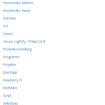
k
Homematic Addons
ö
Homematic News
n
n
ioBroker
e
IOS
n
a
Latest
u
Osram Lightify / Philips HUE
f
d
Produktvorstellung
e
r
Programm
P
Projekte
r
o
Quicktipp
d
Raspberry Pi
u
k
RedMatic
t
Script
s
e
Selbstbau