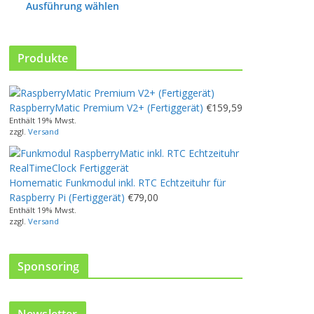
P
Ausführung wählen
r
o
d
Produkte
u
k
t
w
RaspberryMatic Premium V2+ (Fertiggerät)
€
159,59
e
Enthält 19% Mwst.
zzgl.
Versand
i
s
t
m
Homematic Funkmodul inkl. RTC Echtzeituhr für
e
Raspberry Pi (Fertiggerät)
€
79,00
h
Enthält 19% Mwst.
zzgl.
Versand
r
e
r
Sponsoring
e
V
a
r