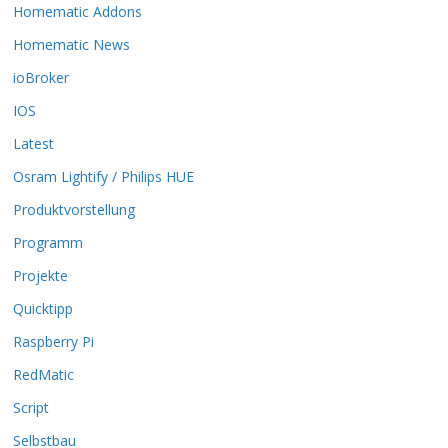
k
Homematic Addons
ö
Homematic News
n
n
ioBroker
e
IOS
n
a
Latest
u
Osram Lightify / Philips HUE
f
d
Produktvorstellung
e
r
Programm
P
Projekte
r
o
Quicktipp
d
Raspberry Pi
u
k
RedMatic
t
Script
s
e
Selbstbau