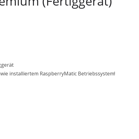
emium (Fertiggerät)
ggerät
owie installiertem RaspberryMatic Betriebssystem!