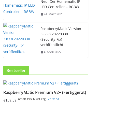
Neu: Der Homematic IP
LED Controller – RGBW
24. März 2023
RaspberryMatic Version
3.63.8.20220330
(Security-Fix)
veröffentlicht
4. April 2022
Bestseller
D
i
RaspberryMatic Premium V2+ (Fertiggerät)
e
s
Enthält 19% Mwst.
zzgl.
Versand
€
159,59
e
s