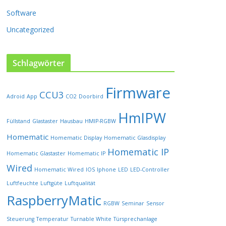
i
t
Software
e
Uncategorized
g
e
w
Schlagwörter
ä
h
l
Firmware
CCU3
t
Adroid
App
CO2
Doorbird
w
HmIPW
e
Füllstand
Glastaster
Hausbau
HMIP-RGBW
r
Homematic
Homematic Display
Homematic Glasdisplay
d
e
Homematic IP
Homematic Glastaster
Homematic IP
n
Wired
Homematic Wired
IOS
Iphone
LED
LED-Controller
Luftfeuchte
Luftgüte
Luftqualität
RaspberryMatic
RGBW
Seminar
Sensor
Steuerung
Temperatur
Turnable White
Türsprechanlage