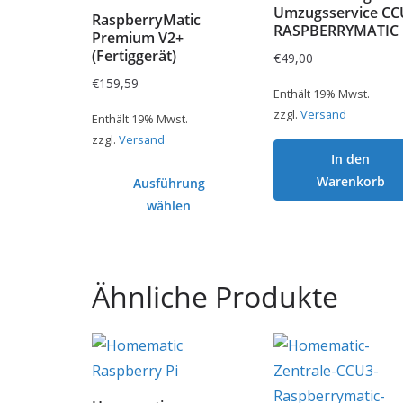
Umzugsservice CC
RaspberryMatic
RASPBERRYMATIC
Premium V2+
(Fertiggerät)
€
49,00
€
159,59
Enthält 19% Mwst.
zzgl.
Versand
Enthält 19% Mwst.
zzgl.
Versand
In den
Warenkorb
Ausführung
wählen
Dieses
Produkt
weist
Ähnliche Produkte
mehrere
Varianten
auf.
Die