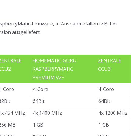
spberryMatic-Firmware, in Ausnahmefällen (z.B. bei
sion ausgeliefert.
ZENTRALE
HOMEMATIC-GURU
ZENTRALE
CCU2
RASPBERRYMATIC
CCU3
PREMIUM V2+
1-Core
4-Core
4-Core
32Bit
64Bit
64Bit
1x 454 MHz
4x 1400 MHz
4x 1200 MHz
256 MB
1 GB
1 GB