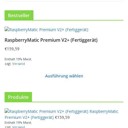
Bestseller
RaspberryMatic Premium V2+ (Fertiggerät)
€
159,59
Enthält 19% Mwst.
zzgl.
Versand
Ausführung wählen
D
i
e
Produkte
s
e
RaspberryMatic
s
Premium V2+ (Fertiggerät)
€
159,59
P
Enthält 19% Mwst.
r
zzgl.
Versand