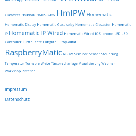
Adroid
App
CO2
Doorbird
Füllstand
e
HmIPW
g
Homematic
Glastaster
Hausbau
HMIP-RGBW
e
w
Homematic Display
Homematic Glasdisplay
Homematic Glastaster
Homematic
ä
Homematic IP Wired
IP
Homematic Wired
IOS
Iphone
LED
LED-
h
l
Controller
Luftfeuchte
Luftgüte
Luftqualität
t
RaspberryMatic
RGBW
Seminar
Sensor
Steuerung
w
e
Temperatur
Turnable White
Türsprechanlage
Visualisierung
Webinar
r
Workshop
Zisterne
d
e
n
Impressum
Datenschutz