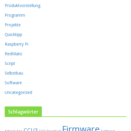
Produktvorstellung
n
n
Programm
e
n
Projekte
a
Quicktipp
u
f
Raspberry Pi
d
RedMatic
e
r
Script
P
Selbstbau
r
o
Software
d
u
Uncategorized
k
t
s
Schlagwörter
e
i
Firmware
t
CCU3