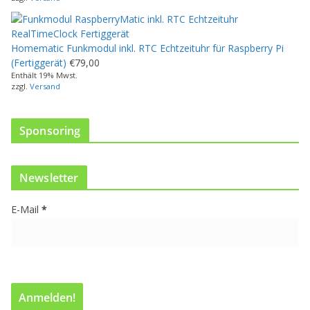
o
d
u
Homematic Funkmodul inkl. RTC Echtzeituhr für Raspberry Pi
k
(Fertiggerät)
€
79,00
t
Enthält 19% Mwst.
w
zzgl.
Versand
e
i
s
Sponsoring
t
m
e
Newsletter
h
r
E-Mail
*
e
r
e
V
a
r
i