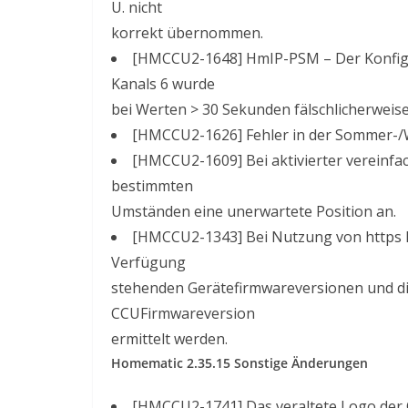
U. nicht
korrekt übernommen.
[HMCCU2-1648] HmIP-PSM – Der Konfig
Kanals 6 wurde
bei Werten > 30 Sekunden fälschlicherweise
[HMCCU2-1626] Fehler in der Sommer-/
[HMCCU2-1609] Bei aktivierter vereinf
bestimmten
Umständen eine unerwartete Position an.
[HMCCU2-1343] Bei Nutzung von https k
Verfügung
stehenden Gerätefirmwareversionen und di
CCUFirmwareversion
ermittelt werden.
Homematic 2.35.15 Sonstige Änderungen
[HMCCU2-1741] Das veraltete Logo der C