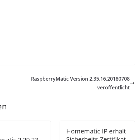
RaspberryMatic Version 2.35.16.20180708
veröffentlicht
en
Homematic IP erhält
Sicherheits-Zertifikat
atic 2.29.23