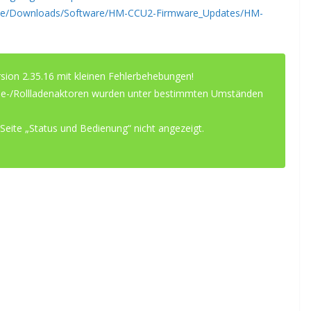
.de/Downloads/Software/HM-CCU2-Firmware_Updates/HM-
Version 2.35.16 mit kleinen Fehlerbehebungen!
e-/Rollladenaktoren wurden unter bestimmten Umständen
 Seite „Status und Bedienung“ nicht angezeigt.