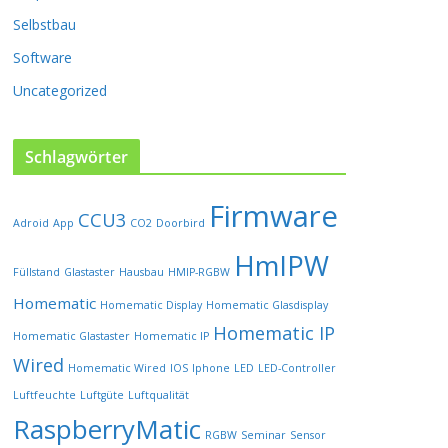
P
Selbstbau
r
o
Software
d
u
Uncategorized
k
t
s
Schlagwörter
e
i
Firmware
t
CCU3
Adroid
App
CO2
Doorbird
e
HmIPW
g
Füllstand
Glastaster
Hausbau
HMIP-RGBW
e
w
Homematic
Homematic Display
Homematic Glasdisplay
ä
Homematic IP
Homematic Glastaster
Homematic IP
h
l
Wired
Homematic Wired
IOS
Iphone
LED
LED-Controller
t
Luftfeuchte
Luftgüte
Luftqualität
w
RaspberryMatic
e
RGBW
Seminar
Sensor
r