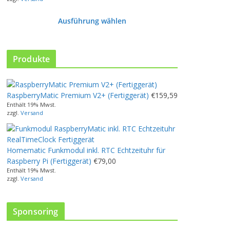
Ausführung wählen
D
i
e
Produkte
s
e
s
RaspberryMatic Premium V2+ (Fertiggerät)
€
159,59
P
Enthält 19% Mwst.
r
zzgl.
Versand
o
d
u
Homematic Funkmodul inkl. RTC Echtzeituhr für
k
Raspberry Pi (Fertiggerät)
€
79,00
t
Enthält 19% Mwst.
w
zzgl.
Versand
e
i
s
Sponsoring
t
m