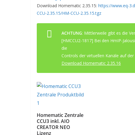
Download Homematic 2.35.15:
https://www.eq-3
CCU-2.35.15/HM-CCU-2.35.15.tgz
ACHTUNG
: Mittlerweile gibt es die 
[HMCCU2-1817] Bei den HmIP-Jalousi
die
Controls der virtuellen Kanäle auf der
Download Homematic 2.35.16
Homematic Zentrale
CCU3 inkl. AIO
CREATOR NEO
Lizenz