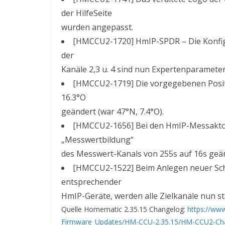
der HilfeSeite
wurden angepasst.
[HMCCU2-1720] HmIP-SPDR – Die Konfig
der
Kanäle 2,3 u. 4 sind nun Expertenparameter
[HMCCU2-1719] Die vorgegebenen Positi
16.3°O
geändert (war 47°N, 7.4°O).
[HMCCU2-1656] Bei den HmIP-Messakto
„Messwertbildung“
des Messwert-Kanals von 255s auf 16s geä
[HMCCU2-1522] Beim Anlegen neuer Sc
entsprechender
HmIP-Geräte, werden alle Zielkanäle nun st
Quelle Homematic 2.35.15 Changelog:
https://ww
Firmware_Updates/HM-CCU-2.35.15/HM-CCU2-Chan