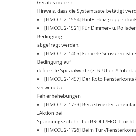
Gerätes nun ein
Hinweis, dass die Systemtaste betätigt wer
[HMCCU2-1554] HmIP-Heizgruppenfunkt
[HMCCU2-1521] Für Dimmer- u. Rollad
Bedingung
abgefragt werden.
[HMCCU2-1465] Für viele Sensoren ist 
Bedingung auf
definierte Spezialwerte (z. B. Über-/Unterlau
[HMCCU2-1457] Der Roto Fensterkontak
verwendbar.
Fehlerbehebungen
[HMCCU2-1733] Bei aktivierter vereinfa
„Aktion bei
Spannungszufuhr“ bei BROLL/FROLL nich
[HMCCU2-1726] Beim Tür-/Fensterkonta