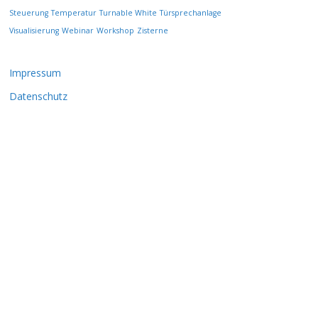
d
Steuerung
Temperatur
Turnable White
Türsprechanlage
e
Visualisierung
Webinar
Workshop
Zisterne
n
Impressum
Datenschutz