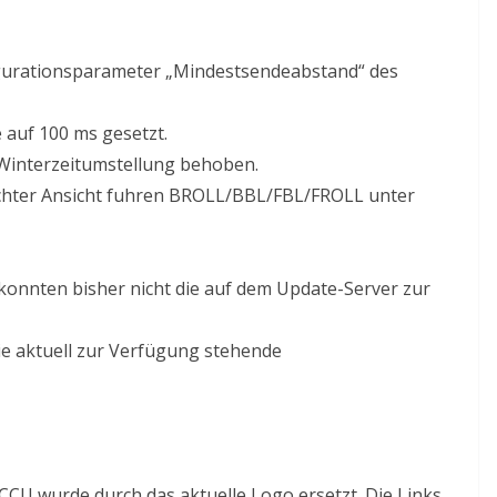
urationsparameter „Mindestsendeabstand“ des
 auf 100 ms gesetzt.
Winterzeitumstellung behoben.
achter Ansicht fuhren BROLL/BBL/FBL/FROLL unter
onnten bisher nicht die auf dem Update-Server zur
e aktuell zur Verfügung stehende
CU wurde durch das aktuelle Logo ersetzt. Die Links