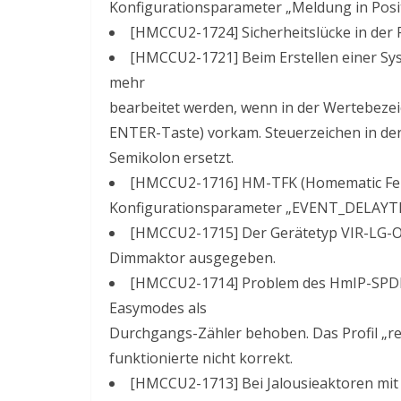
Konfigurationsparameter „Meldung in Posit
[HMCCU2-1724] Sicherheitslücke in der 
[HMCCU2-1721] Beim Erstellen einer Sys
mehr
bearbeitet werden, wenn in der Wertebezeic
ENTER-Taste) vorkam. Steuerzeichen in de
Semikolon ersetzt.
[HMCCU2-1716] HM-TFK (Homematic Fen
Konfigurationsparameter „EVENT_DELAYTI
[HMCCU2-1715] Der Gerätetyp VIR-LG-ONO
Dimmaktor ausgegeben.
[HMCCU2-1714] Problem des HmIP-SPDR
Easymodes als
Durchgangs-Zähler behoben. Das Profil „rech
funktionierte nicht korrekt.
[HMCCU2-1713] Bei Jalousieaktoren mit 