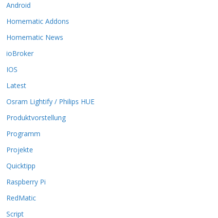
Android
e
O
Homematic Addons
p
t
Homematic News
i
ioBroker
o
n
IOS
e
Latest
n
k
Osram Lightify / Philips HUE
ö
Produktvorstellung
n
n
Programm
e
n
Projekte
a
Quicktipp
u
f
Raspberry Pi
d
RedMatic
e
r
Script