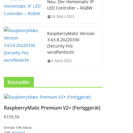
Neu: Der Homematic IP
LED Controller – RGBW
24. März 2023
RaspberryMatic Version
3.63.8.20220330
(Security-Fix)
veröffentlicht
4. April 2022
Bestseller
RaspberryMatic Premium V2+ (Fertiggerät)
€
159,59
Enthält 19% Mwst.
zzgl.
Versand