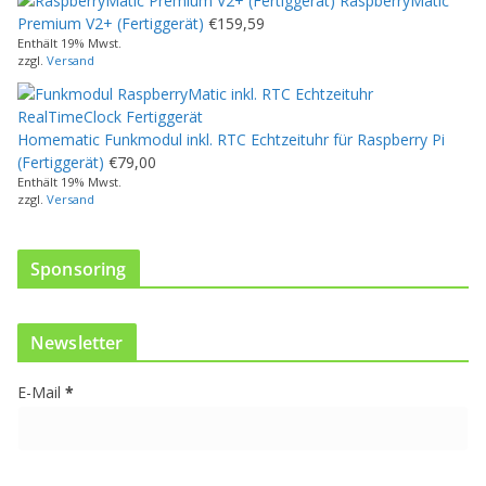
RaspberryMatic
s
Premium V2+ (Fertiggerät)
€
159,59
P
Enthält 19% Mwst.
r
zzgl.
Versand
o
d
u
Homematic Funkmodul inkl. RTC Echtzeituhr für Raspberry Pi
k
(Fertiggerät)
€
79,00
t
Enthält 19% Mwst.
w
zzgl.
Versand
e
i
s
Sponsoring
t
m
e
Newsletter
h
r
E-Mail
*
e
r
e
V