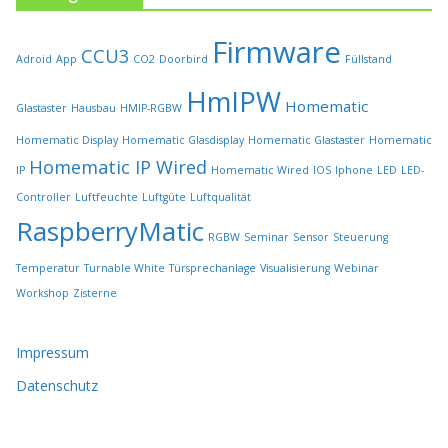
e
i
Firmware
t
CCU3
Adroid
App
CO2
Doorbird
Füllstand
e
HmIPW
g
Homematic
Glastaster
Hausbau
HMIP-RGBW
e
w
Homematic Display
Homematic Glasdisplay
Homematic Glastaster
Homematic
ä
Homematic IP Wired
IP
Homematic Wired
IOS
Iphone
LED
LED-
h
l
Controller
Luftfeuchte
Luftgüte
Luftqualität
t
RaspberryMatic
RGBW
Seminar
Sensor
Steuerung
w
e
Temperatur
Turnable White
Türsprechanlage
Visualisierung
Webinar
r
Workshop
Zisterne
d
e
n
Impressum
Datenschutz