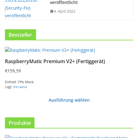
veröffentlicht
4. April 2022
Bestseller
RaspberryMatic Premium V2+ (Fertiggerät)
€
159,59
Enthält 19% Mwst.
zzgl.
Versand
Ausführung wählen
D
i
e
Produkte
s
e