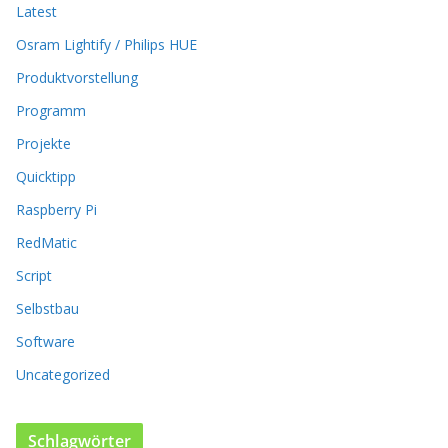
Latest
n
k
Osram Lightify / Philips HUE
ö
Produktvorstellung
n
n
Programm
e
n
Projekte
a
Quicktipp
u
f
Raspberry Pi
d
RedMatic
e
r
Script
P
Selbstbau
r
o
Software
d
u
Uncategorized
k
t
s
Schlagwörter