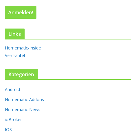
a
r
i
a
n
t
Links
e
n
Homematic-Inside
a
Verdrahtet
u
f
.
Kategorien
D
i
Android
e
O
Homematic Addons
p
t
Homematic News
i
ioBroker
o
n
IOS
e