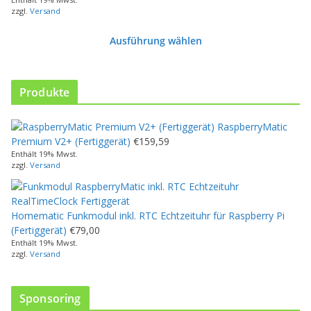
s
zzgl.
Versand
P
r
Ausführung wählen
o
d
u
k
Produkte
t
w
RaspberryMatic
e
Premium V2+ (Fertiggerät)
€
159,59
i
Enthält 19% Mwst.
s
zzgl.
Versand
t
m
e
Homematic Funkmodul inkl. RTC Echtzeituhr für Raspberry Pi
h
(Fertiggerät)
€
79,00
r
Enthält 19% Mwst.
e
zzgl.
Versand
r
e
V
Sponsoring
a