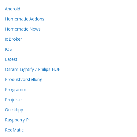
n
k
Android
ö
Homematic Addons
n
n
Homematic News
e
ioBroker
n
a
IOS
u
Latest
f
d
Osram Lightify / Philips HUE
e
r
Produktvorstellung
P
Programm
r
o
Projekte
d
Quicktipp
u
k
Raspberry Pi
t
RedMatic
s