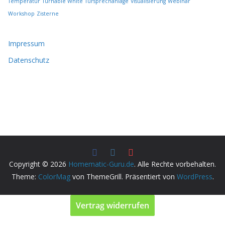
Temperatur
Turnable White
Türsprechanlage
Visualisierung
Webinar
Workshop
Zisterne
Impressum
Datenschutz
Copyright © 2026
Homematic-Guru.de
. Alle Rechte vorbehalten.
Theme:
ColorMag
von ThemeGrill. Präsentiert von
WordPress
.
Vertrag widerrufen