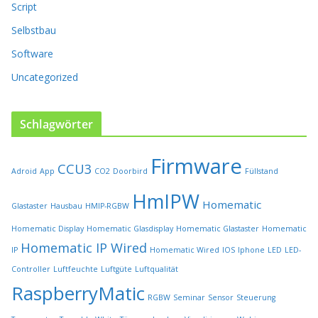
e
Script
i
t
Selbstbau
e
Software
g
e
Uncategorized
w
ä
h
Schlagwörter
l
t
Firmware
w
CCU3
Adroid
App
CO2
Doorbird
Füllstand
e
r
HmIPW
Homematic
Glastaster
Hausbau
HMIP-RGBW
d
e
Homematic Display
Homematic Glasdisplay
Homematic Glastaster
Homematic
n
Homematic IP Wired
IP
Homematic Wired
IOS
Iphone
LED
LED-
Controller
Luftfeuchte
Luftgüte
Luftqualität
RaspberryMatic
RGBW
Seminar
Sensor
Steuerung