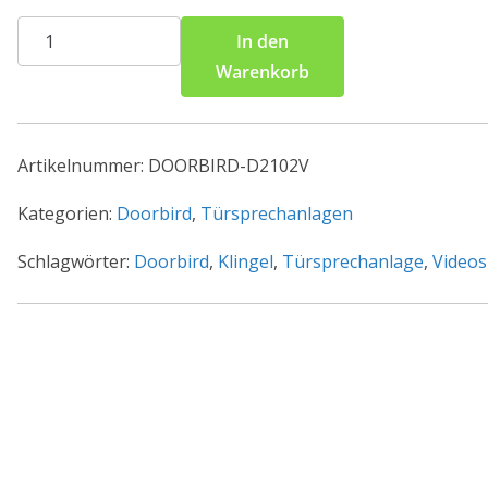
DoorBird
In den
IP
Warenkorb
Video
Türstation
D2102V
Artikelnummer:
DOORBIRD-D2102V
Edelstahl
V2A,
Kategorien:
Doorbird
,
Türsprechanlagen
gebürstet
Schlagwörter:
Doorbird
,
Klingel
,
Türsprechanlage
,
Videos
Menge