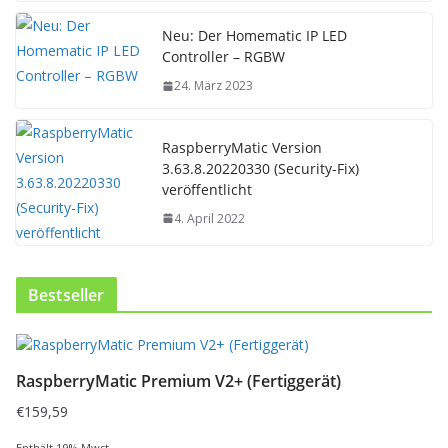
Neu: Der Homematic IP LED
Controller – RGBW
24. März 2023
RaspberryMatic Version
3.63.8.20220330 (Security-Fix)
veröffentlicht
4. April 2022
Bestseller
D
i
RaspberryMatic Premium V2+ (Fertiggerät)
e
s
€
159,59
e
Enthält 19% Mwst.