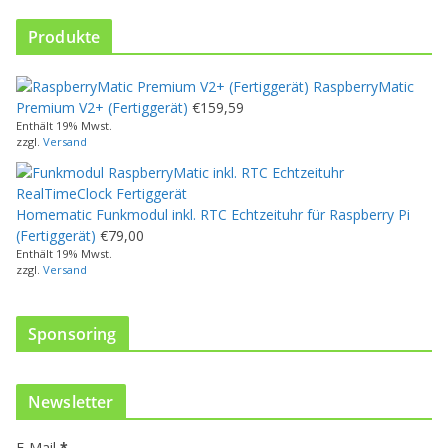
i
e
Produkte
s
e
RaspberryMatic
s
Premium V2+ (Fertiggerät)
€
159,59
P
Enthält 19% Mwst.
r
zzgl.
Versand
o
d
u
Homematic Funkmodul inkl. RTC Echtzeituhr für Raspberry Pi
k
(Fertiggerät)
€
79,00
t
Enthält 19% Mwst.
w
zzgl.
Versand
e
i
s
Sponsoring
t
m
e
Newsletter
h
r
E-Mail
*