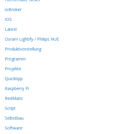
i
ioBroker
o
n
IOS
e
Latest
n
k
Osram Lightify / Philips HUE
ö
Produktvorstellung
n
n
Programm
e
n
Projekte
a
Quicktipp
u
f
Raspberry Pi
d
RedMatic
e
r
Script
P
Selbstbau
r
o
Software
d