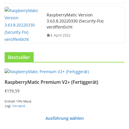
RaspberryMatic Version
3.63.8.20220330 (Security-Fix)
veröffentlicht
4. April 2022
Bestseller
RaspberryMatic Premium V2+ (Fertiggerät)
€
159,59
Enthält 19% Mwst.
zzgl.
Versand
Ausführung wählen
D