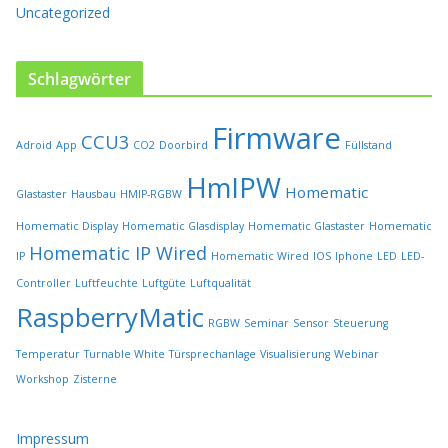
u
Uncategorized
k
t
s
Schlagwörter
e
i
Firmware
t
CCU3
Adroid
App
CO2
Doorbird
Füllstand
e
HmIPW
g
Homematic
Glastaster
Hausbau
HMIP-RGBW
e
w
Homematic Display
Homematic Glasdisplay
Homematic Glastaster
Homematic
ä
Homematic IP Wired
IP
Homematic Wired
IOS
Iphone
LED
LED-
h
l
Controller
Luftfeuchte
Luftgüte
Luftqualität
t
RaspberryMatic
RGBW
Seminar
Sensor
Steuerung
w
e
Temperatur
Turnable White
Türsprechanlage
Visualisierung
Webinar
r
Workshop
Zisterne
d
e
n
Impressum