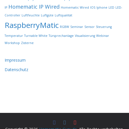
n
Homematic IP Wired
IP
Homematic Wired
IOS
Iphone
LED
LED-
Controller
Luftfeuchte
Luftgüte
Luftqualität
RaspberryMatic
RGBW
Seminar
Sensor
Steuerung
Temperatur
Turnable White
Türsprechanlage
Visualisierung
Webinar
Workshop
Zisterne
Impressum
Datenschutz