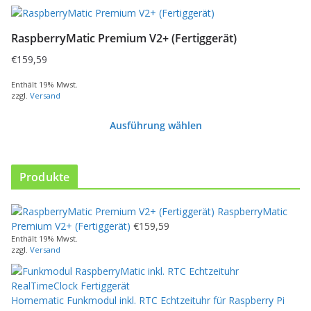
D
i
RaspberryMatic Premium V2+ (Fertiggerät)
e
s
€
159,59
e
s
Enthält 19% Mwst.
zzgl.
Versand
P
r
Ausführung wählen
o
d
u
k
Produkte
t
w
RaspberryMatic
e
Premium V2+ (Fertiggerät)
€
159,59
i
Enthält 19% Mwst.
s
zzgl.
Versand
t
m
e
Homematic Funkmodul inkl. RTC Echtzeituhr für Raspberry Pi
h