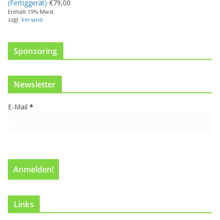
(Fertiggerät)
€
79,00
r
Enthält 19% Mwst.
e
zzgl.
Versand
r
e
V
Sponsoring
a
r
i
Newsletter
a
n
E-Mail
*
t
e
n
a
u
f
.
D
i
e
Links
O