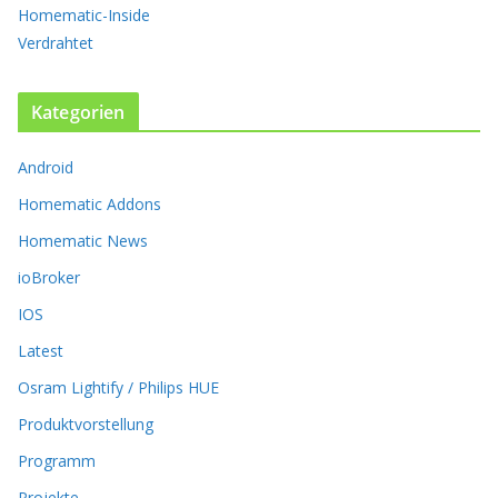
p
Homematic-Inside
t
Verdrahtet
i
o
n
Kategorien
e
n
k
Android
ö
Homematic Addons
n
n
Homematic News
e
ioBroker
n
a
IOS
u
Latest
f
d
Osram Lightify / Philips HUE
e
r
Produktvorstellung
P
Programm
r
o
Projekte