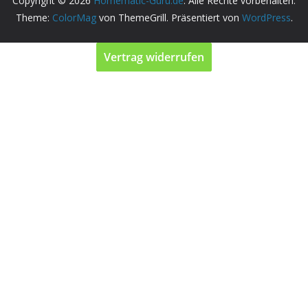
Copyright © 2026
Homematic-Guru.de
. Alle Rechte vorbehalten.
Theme:
ColorMag
von ThemeGrill. Präsentiert von
WordPress
.
Vertrag widerrufen