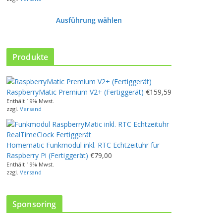
Ausführung wählen
D
i
e
Produkte
s
e
s
RaspberryMatic Premium V2+ (Fertiggerät)
€
159,59
P
Enthält 19% Mwst.
r
zzgl.
Versand
o
d
u
Homematic Funkmodul inkl. RTC Echtzeituhr für
k
Raspberry Pi (Fertiggerät)
€
79,00
t
Enthält 19% Mwst.
w
zzgl.
Versand
e
i
s
Sponsoring
t
m