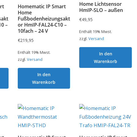
Home Lichtsensor
rt
Homematic IP Smart
HmIP-SLO – außen
Home
akt
Fußbodenheizungsakt
€
49,95
0 –
or HmIP-FAL24-C10 –
10fach – 24 V
Enthält 19% Mwst.
zzgl.
Versand
€
219,95
Enthält 19% Mwst.
In den
zzgl.
Versand
Warenkorb
In den
Warenkorb