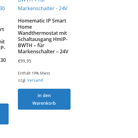
Homematic IP Smart
Home
rt
Wandthermostat mit
Schaltausgang HmIP-
it
BWTH – für
P-
Markenschalter – 24V
230
€
99,95
Enthält 19% Mwst.
zzgl.
Versand
In den
Warenkorb