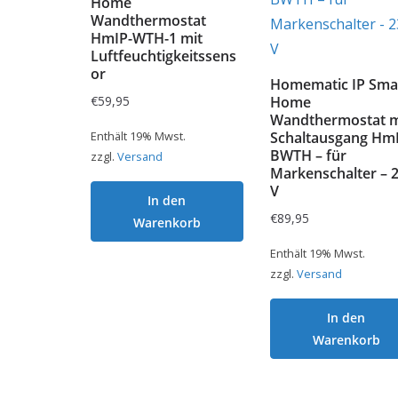
Home
Wandthermostat
HmIP-WTH-1 mit
Luftfeuchtigkeitssens
or
Homematic IP Sma
€
59,95
Home
Wandthermostat m
Enthält 19% Mwst.
Schaltausgang HmI
BWTH – für
zzgl.
Versand
Markenschalter – 
V
In den
€
89,95
Warenkorb
Enthält 19% Mwst.
zzgl.
Versand
In den
Warenkorb