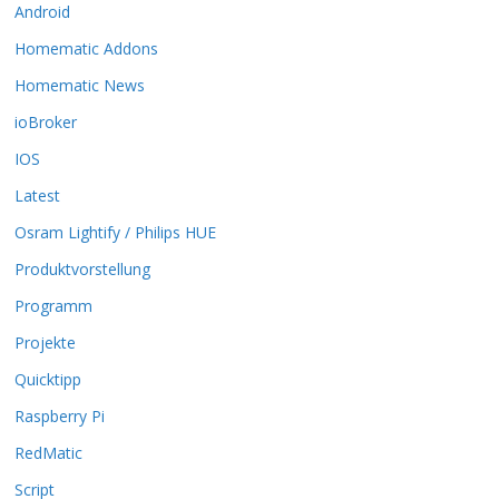
Android
e
O
Homematic Addons
p
t
Homematic News
i
ioBroker
o
n
IOS
e
Latest
n
k
Osram Lightify / Philips HUE
ö
Produktvorstellung
n
n
Programm
e
n
Projekte
a
Quicktipp
u
f
Raspberry Pi
d
RedMatic
e
r
Script