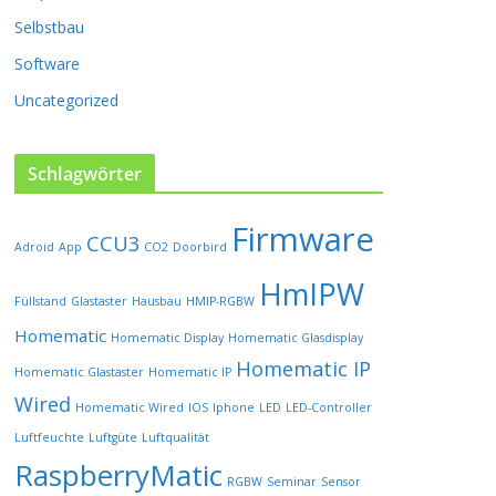
P
Selbstbau
r
o
Software
d
u
Uncategorized
k
t
s
Schlagwörter
e
i
Firmware
t
CCU3
Adroid
App
CO2
Doorbird
e
HmIPW
g
Füllstand
Glastaster
Hausbau
HMIP-RGBW
e
w
Homematic
Homematic Display
Homematic Glasdisplay
ä
Homematic IP
Homematic Glastaster
Homematic IP
h
l
Wired
Homematic Wired
IOS
Iphone
LED
LED-Controller
t
Luftfeuchte
Luftgüte
Luftqualität
w
RaspberryMatic
e
RGBW
Seminar
Sensor
r