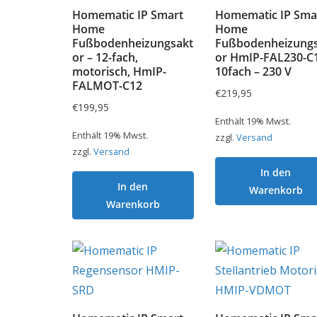
Homematic IP Smart
Homematic IP Sma
Home
Home
Fußbodenheizungsakt
Fußbodenheizungs
or – 12-fach,
or HmIP-FAL230-C1
motorisch, HmIP-
10fach – 230 V
FALMOT-C12
€
219,95
€
199,95
Enthält 19% Mwst.
Enthält 19% Mwst.
zzgl.
Versand
zzgl.
Versand
In den
In den
Warenkorb
Warenkorb