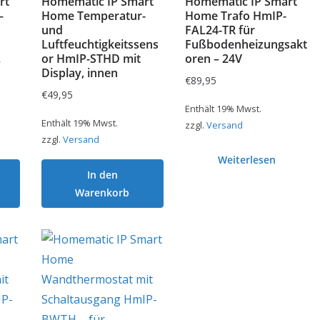
rt
Homematic IP Smart
Homematic IP Smart
–
Home Temperatur-
Home Trafo HmIP-
und
FAL24-TR für
Luftfeuchtigkeitssens
Fußbodenheizungsakt
.
or HmIP-STHD mit
oren – 24V
Display, innen
€
89,95
€
49,95
Enthält 19% Mwst.
Enthält 19% Mwst.
zzgl.
Versand
zzgl.
Versand
Weiterlesen
In den
Warenkorb