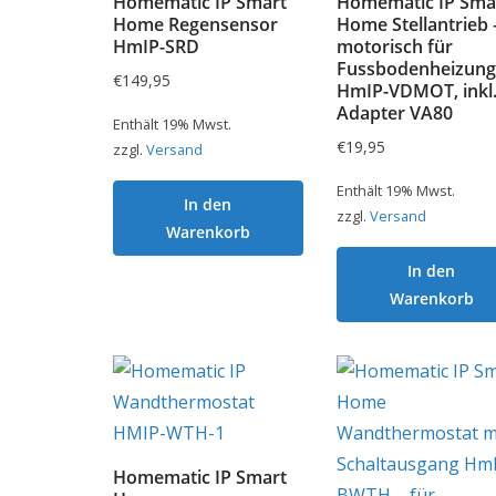
Homematic IP Smart
Homematic IP Sma
Home Regensensor
Home Stellantrieb 
HmIP-SRD
motorisch für
Fussbodenheizung
€
149,95
HmIP-VDMOT, inkl
Adapter VA80
Enthält 19% Mwst.
€
19,95
zzgl.
Versand
Enthält 19% Mwst.
In den
zzgl.
Versand
Warenkorb
In den
Warenkorb
Homematic IP Smart