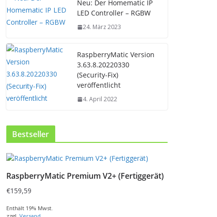
Neu: Der Homematic IP
LED Controller – RGBW
24. März 2023
RaspberryMatic Version
3.63.8.20220330
(Security-Fix)
veröffentlicht
4. April 2022
Bestseller
RaspberryMatic Premium V2+ (Fertiggerät)
€
159,59
Enthält 19% Mwst.
zzgl.
Versand