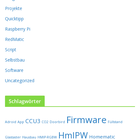
r
o
Projekte
d
Quicktipp
u
k
Raspberry Pi
t
RedMatic
s
e
Script
i
t
Selbstbau
e
Software
g
e
Uncategorized
w
ä
h
Schlagwörter
l
t
Firmware
w
CCU3
Adroid
App
CO2
Doorbird
Füllstand
e
r
HmIPW
Homematic
Glastaster
Hausbau
HMIP-RGBW
d