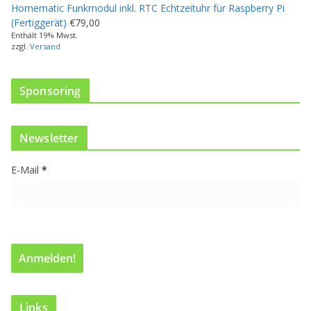
Homematic Funkmodul inkl. RTC Echtzeituhr für Raspberry Pi
h
(Fertiggerät)
€
79,00
r
Enthält 19% Mwst.
e
zzgl.
Versand
r
e
V
Sponsoring
a
r
i
Newsletter
a
n
E-Mail
*
t
e
n
a
u
f
.
D
i
e
Links