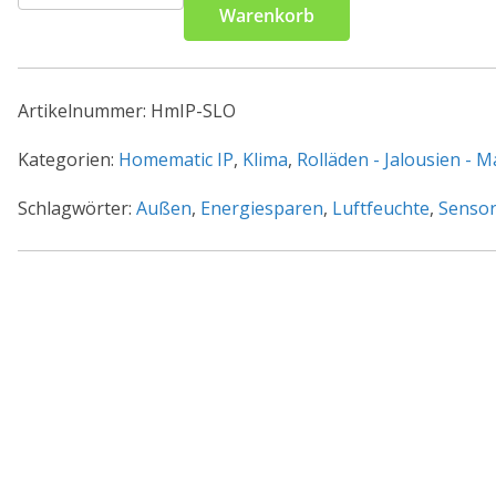
IP
Warenkorb
Smart
Home
Lichtsensor
Artikelnummer:
HmIP-SLO
HmIP-
SLO
Kategorien:
Homematic IP
,
Klima
,
Rolläden - Jalousien - 
-
Schlagwörter:
Außen
,
Energiesparen
,
Luftfeuchte
,
Senso
außen
Menge