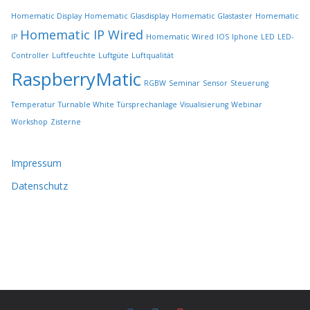
e
Homematic Display
Homematic Glasdisplay
Homematic Glastaster
Homematic
n
Homematic IP Wired
IP
Homematic Wired
IOS
Iphone
LED
LED-
Controller
Luftfeuchte
Luftgüte
Luftqualität
RaspberryMatic
RGBW
Seminar
Sensor
Steuerung
Temperatur
Turnable White
Türsprechanlage
Visualisierung
Webinar
Workshop
Zisterne
Impressum
Datenschutz