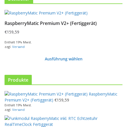
D
i
RaspberryMatic Premium V2+ (Fertiggerät)
e
s
€
159,59
e
s
Enthält 19% Mwst.
zzgl.
Versand
P
r
Ausführung wählen
o
d
u
k
Produkte
t
w
RaspberryMatic
e
Premium V2+ (Fertiggerät)
€
159,59
i
Enthält 19% Mwst.
s
zzgl.
Versand
t
m
e