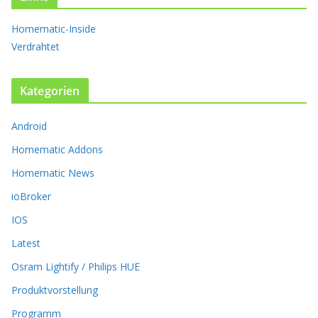
O
p
Homematic-Inside
t
Verdrahtet
i
o
n
Kategorien
e
n
k
Android
ö
Homematic Addons
n
n
Homematic News
e
ioBroker
n
a
IOS
u
Latest
f
d
Osram Lightify / Philips HUE
e
r
Produktvorstellung
P
Programm