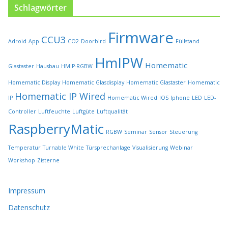
s
Schlagwörter
e
i
Firmware
t
CCU3
Adroid
App
CO2
Doorbird
Füllstand
e
HmIPW
g
Homematic
Glastaster
Hausbau
HMIP-RGBW
e
w
Homematic Display
Homematic Glasdisplay
Homematic Glastaster
Homematic
ä
Homematic IP Wired
IP
Homematic Wired
IOS
Iphone
LED
LED-
h
l
Controller
Luftfeuchte
Luftgüte
Luftqualität
t
RaspberryMatic
RGBW
Seminar
Sensor
Steuerung
w
e
Temperatur
Turnable White
Türsprechanlage
Visualisierung
Webinar
r
Workshop
Zisterne
d
e
n
Impressum
Datenschutz