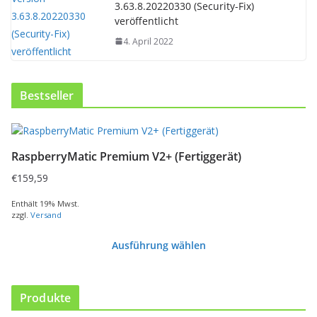
3.63.8.20220330 (Security-Fix)
veröffentlicht
4. April 2022
Bestseller
RaspberryMatic Premium V2+ (Fertiggerät)
€
159,59
Enthält 19% Mwst.
zzgl.
Versand
Ausführung wählen
D
i
e
Produkte
s