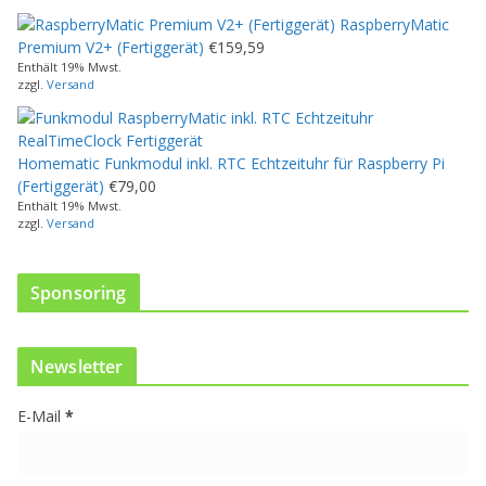
e
RaspberryMatic
s
Premium V2+ (Fertiggerät)
€
159,59
P
Enthält 19% Mwst.
r
zzgl.
Versand
o
d
u
Homematic Funkmodul inkl. RTC Echtzeituhr für Raspberry Pi
k
(Fertiggerät)
€
79,00
t
Enthält 19% Mwst.
w
zzgl.
Versand
e
i
s
Sponsoring
t
m
e
Newsletter
h
r
E-Mail
*
e
r
e