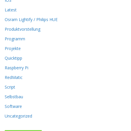
IOS
e
Latest
n
k
Osram Lightify / Philips HUE
ö
Produktvorstellung
n
n
Programm
e
n
Projekte
a
Quicktipp
u
f
Raspberry Pi
d
RedMatic
e
r
Script
P
Selbstbau
r
o
Software
d
u
Uncategorized
k
t