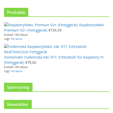
d
u
k
Produkte
t
w
RaspberryMatic
e
Premium V2+ (Fertiggerät)
€
159,59
i
Enthält 19% Mwst.
s
zzgl.
Versand
t
m
e
Homematic Funkmodul inkl. RTC Echtzeituhr für Raspberry Pi
h
(Fertiggerät)
€
79,00
r
Enthält 19% Mwst.
e
zzgl.
Versand
r
e
V
Sponsoring
a
r
i
Newsletter
a
n