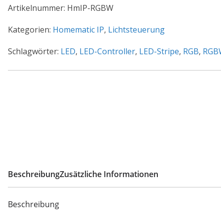
LED
Artikelnummer:
HmIP-RGBW
Controller
–
Kategorien:
Homematic IP
,
Lichtsteuerung
RGBW
Schlagwörter:
LED
,
LED-Controller
,
LED-Stripe
,
RGB
,
RGB
HmIP-
RGBW
Menge
Beschreibung
Zusätzliche Informationen
Beschreibung