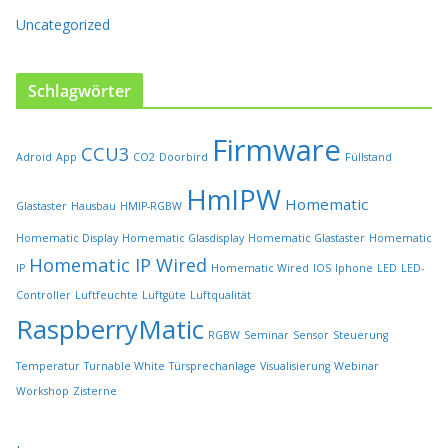
g
e
Uncategorized
w
ä
h
Schlagwörter
l
t
Firmware
w
CCU3
Adroid
App
CO2
Doorbird
Füllstand
e
r
HmIPW
Homematic
Glastaster
Hausbau
HMIP-RGBW
d
e
Homematic Display
Homematic Glasdisplay
Homematic Glastaster
Homematic
n
Homematic IP Wired
IP
Homematic Wired
IOS
Iphone
LED
LED-
Controller
Luftfeuchte
Luftgüte
Luftqualität
RaspberryMatic
RGBW
Seminar
Sensor
Steuerung
Temperatur
Turnable White
Türsprechanlage
Visualisierung
Webinar
Workshop
Zisterne