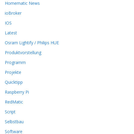
n
Homematic News
e
ioBroker
n
a
IOS
u
Latest
f
d
Osram Lightify / Philips HUE
e
r
Produktvorstellung
P
Programm
r
o
Projekte
d
Quicktipp
u
k
Raspberry Pi
t
RedMatic
s
e
Script
i
t
Selbstbau
e
Software