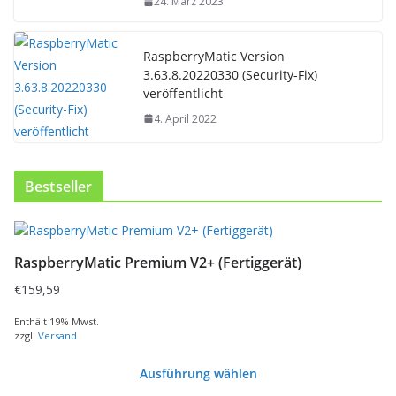
24. März 2023
RaspberryMatic Version
3.63.8.20220330 (Security-Fix)
veröffentlicht
4. April 2022
Bestseller
D
i
RaspberryMatic Premium V2+ (Fertiggerät)
e
s
€
159,59
e
s
Enthält 19% Mwst.
zzgl.
Versand
P
r
Ausführung wählen
o