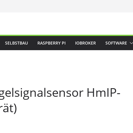
SELBSTBAU
RASPBERRY PI
IOBROKER
SOFTWARE
gelsignalsensor HmIP-
ät)