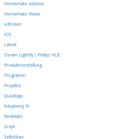
k
Homematic Addons
ö
Homematic News
n
n
ioBroker
e
IOS
n
a
Latest
u
Osram Lightify / Philips HUE
f
d
Produktvorstellung
e
r
Programm
P
Projekte
r
o
Quicktipp
d
Raspberry Pi
u
k
RedMatic
t
Script
s
e
Selbstbau