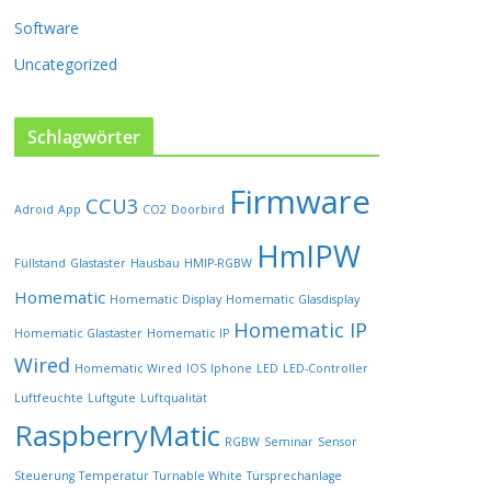
i
t
Software
e
Uncategorized
g
e
w
Schlagwörter
ä
h
l
Firmware
CCU3
t
Adroid
App
CO2
Doorbird
w
HmIPW
e
Füllstand
Glastaster
Hausbau
HMIP-RGBW
r
Homematic
Homematic Display
Homematic Glasdisplay
d
e
Homematic IP
Homematic Glastaster
Homematic IP
n
Wired
Homematic Wired
IOS
Iphone
LED
LED-Controller
Luftfeuchte
Luftgüte
Luftqualität
RaspberryMatic
RGBW
Seminar
Sensor
Steuerung
Temperatur
Turnable White
Türsprechanlage