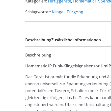
(Fertiggerät)
Kategorien:
Fertiggeräte
,
Homematic IP
,
Send
Menge
Schlagwörter:
Klingel
,
Türgong
Beschreibung
Zusätzliche Informationen
Beschreibung
Homematic IP Funk-Klingelsignalsensor HmI
Das Gerät ist primär für die Erkennung und A
ebenso universell zur Spannungserkennung (
potentialfreien Tastern, Schaltern oder Tür-
gleichzeitig erfolgen, das heißt, es kann par
angesteuert werden. Über eine Umschaltung is