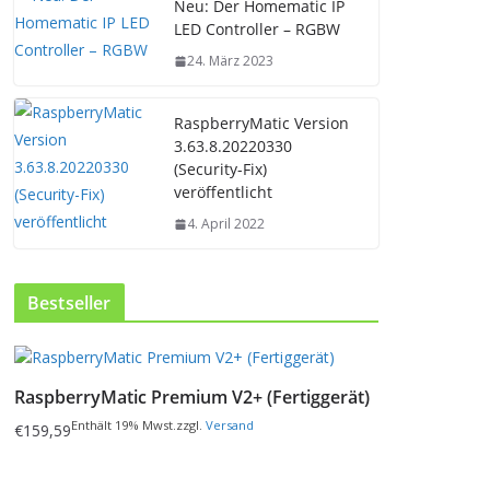
Neu: Der Homematic IP
LED Controller – RGBW
24. März 2023
RaspberryMatic Version
3.63.8.20220330
(Security-Fix)
veröffentlicht
4. April 2022
Bestseller
D
i
RaspberryMatic Premium V2+ (Fertiggerät)
e
s
Enthält 19% Mwst.
zzgl.
Versand
€
159,59
e
s