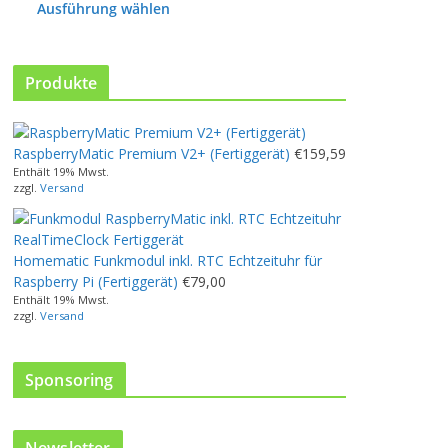
P
Ausführung wählen
r
o
d
Produkte
u
k
t
w
RaspberryMatic Premium V2+ (Fertiggerät)
€
159,59
e
Enthält 19% Mwst.
zzgl.
Versand
i
s
t
m
Homematic Funkmodul inkl. RTC Echtzeituhr für
e
Raspberry Pi (Fertiggerät)
€
79,00
h
Enthält 19% Mwst.
zzgl.
Versand
r
e
r
Sponsoring
e
V
a
r