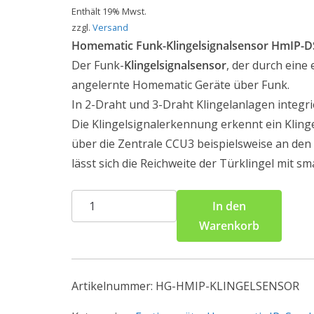
Enthält 19% Mwst.
zzgl.
Versand
Homematic Funk-Klingelsignalsensor HmIP-
Der Funk-
Klingelsignalsensor
, der durch eine
angelernte Homematic Geräte über Funk.
In 2-Draht und 3-Draht Klingelanlagen integri
Die Klingelsignalerkennung erkennt ein Kling
über die Zentrale CCU3 beispielsweise an d
lässt sich die Reichweite der Türklingel mit 
Homematic
In den
IP
Warenkorb
Klingelsignalsensor
HmIP-
DSD-
Artikelnummer:
HG-HMIP-KLINGELSENSOR
PCB