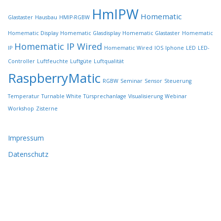
r
HmIPW
Homematic
Glastaster
Hausbau
HMIP-RGBW
d
e
Homematic Display
Homematic Glasdisplay
Homematic Glastaster
Homematic
n
Homematic IP Wired
IP
Homematic Wired
IOS
Iphone
LED
LED-
Controller
Luftfeuchte
Luftgüte
Luftqualität
RaspberryMatic
RGBW
Seminar
Sensor
Steuerung
Temperatur
Turnable White
Türsprechanlage
Visualisierung
Webinar
Workshop
Zisterne
Impressum
Datenschutz