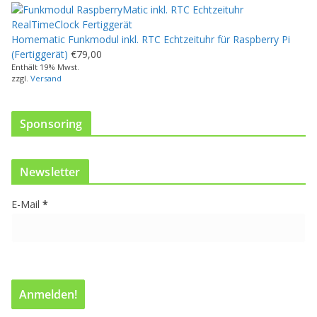
m
e
Homematic Funkmodul inkl. RTC Echtzeituhr für Raspberry Pi
h
(Fertiggerät)
€
79,00
r
Enthält 19% Mwst.
e
zzgl.
Versand
r
e
V
Sponsoring
a
r
i
Newsletter
a
n
E-Mail
*
t
e
n
a
u
f
.
D