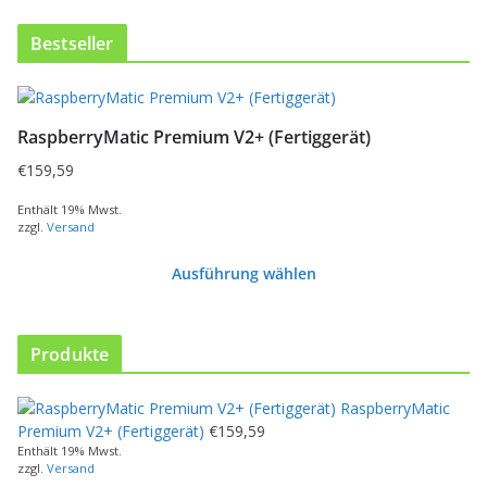
Bestseller
D
i
RaspberryMatic Premium V2+ (Fertiggerät)
e
s
€
159,59
e
s
Enthält 19% Mwst.
zzgl.
Versand
P
r
Ausführung wählen
o
d
u
k
Produkte
t
w
RaspberryMatic
e
Premium V2+ (Fertiggerät)
€
159,59
i
Enthält 19% Mwst.
s
zzgl.
Versand
t