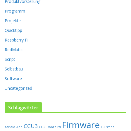
r
Produktvorstellung
P
Programm
r
o
Projekte
d
Quicktipp
u
k
Raspberry Pi
t
RedMatic
s
e
Script
i
t
Selbstbau
e
Software
g
e
Uncategorized
w
ä
h
Schlagwörter
l
t
Firmware
w
CCU3
Adroid
App
CO2
Doorbird
Füllstand
e