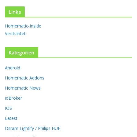
i
e
Links
O
p
Homematic-Inside
t
Verdrahtet
i
o
n
Kategorien
e
n
k
Android
ö
Homematic Addons
n
n
Homematic News
e
ioBroker
n
a
IOS
u
Latest
f
d
Osram Lightify / Philips HUE
e