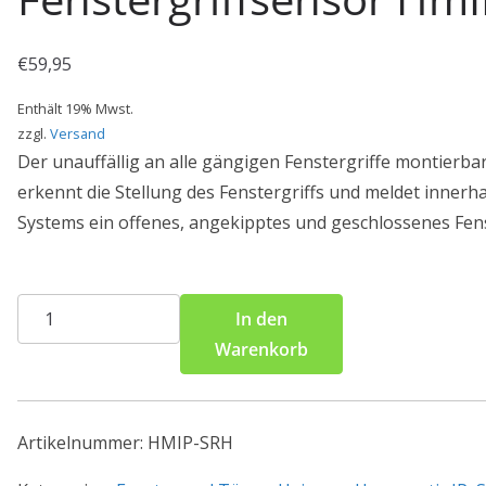
€
59,95
Enthält 19% Mwst.
zzgl.
Versand
Der unauffällig an alle gängigen Fenstergriffe montierba
erkennt die Stellung des Fenstergriffs und meldet innerh
Systems ein offenes, angekipptes und geschlossenes Fens
Homematic
In den
IP
Warenkorb
Smart
Home
Fenstergriffsensor
Artikelnummer:
HMIP-SRH
HmIP-