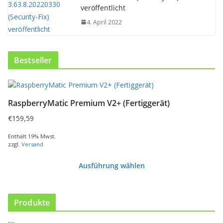
veröffentlicht
4. April 2022
Bestseller
D
i
RaspberryMatic Premium V2+ (Fertiggerät)
e
s
€
159,59
e
s
Enthält 19% Mwst.
zzgl.
Versand
P
r
Ausführung wählen
o
d
u
k
Produkte
t
w