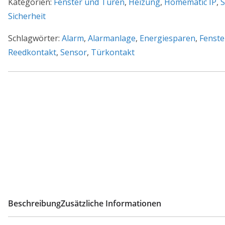
SRH
Kategorien:
Fenster und Türen
,
Heizung
,
Homematic IP
,
S
Menge
Sicherheit
Schlagwörter:
Alarm
,
Alarmanlage
,
Energiesparen
,
Fenste
Reedkontakt
,
Sensor
,
Türkontakt
Beschreibung
Zusätzliche Informationen