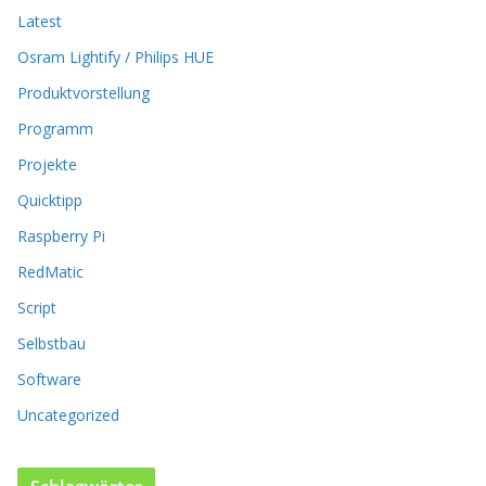
u
Latest
f
d
Osram Lightify / Philips HUE
e
r
Produktvorstellung
P
Programm
r
o
Projekte
d
Quicktipp
u
k
Raspberry Pi
t
RedMatic
s
e
Script
i
t
Selbstbau
e
Software
g
e
Uncategorized
w
ä
h