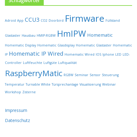
Schlagwörter
l
t
Firmware
w
CCU3
Adroid
App
CO2
Doorbird
Füllstand
e
r
HmIPW
Homematic
Glastaster
Hausbau
HMIP-RGBW
d
e
Homematic Display
Homematic Glasdisplay
Homematic Glastaster
Homematic
n
Homematic IP Wired
IP
Homematic Wired
IOS
Iphone
LED
LED-
Controller
Luftfeuchte
Luftgüte
Luftqualität
RaspberryMatic
RGBW
Seminar
Sensor
Steuerung
Temperatur
Turnable White
Türsprechanlage
Visualisierung
Webinar
Workshop
Zisterne
Impressum
Datenschutz