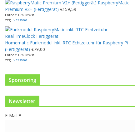
RaspberryMatic
e
Premium V2+ (Fertiggerät)
€
159,59
i
Enthält 19% Mwst.
s
zzgl.
Versand
t
m
e
Homematic Funkmodul inkl. RTC Echtzeituhr für Raspberry Pi
h
(Fertiggerät)
€
79,00
r
Enthält 19% Mwst.
e
zzgl.
Versand
r
e
V
Sponsoring
a
r
i
Newsletter
a
n
E-Mail
*
t
e
n
a