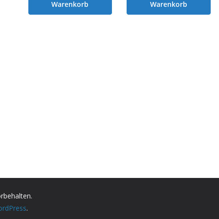
Warenkorb
Warenkorb
orbehalten.
rdPress
.