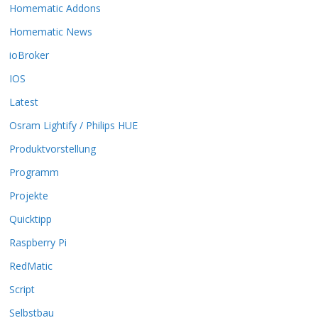
k
Homematic Addons
ö
Homematic News
n
n
ioBroker
e
IOS
n
a
Latest
u
Osram Lightify / Philips HUE
f
d
Produktvorstellung
e
r
Programm
P
Projekte
r
o
Quicktipp
d
Raspberry Pi
u
k
RedMatic
t
Script
s
e
Selbstbau