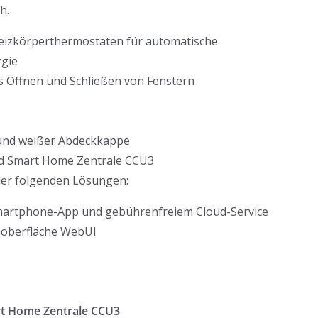
h.
eizkörperthermostaten für automatische
gie
as Öffnen und Schließen von Fenstern
r und weißer Abdeckkappe
nd Smart Home Zentrale CCU3
 der folgenden Lösungen:
Smartphone-App und gebührenfreiem Cloud-Service
noberfläche WebUI
rt Home Zentrale CCU3