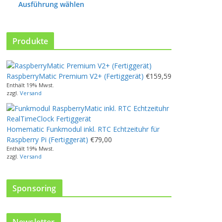
P
Ausführung wählen
r
o
d
Produkte
u
k
t
w
RaspberryMatic Premium V2+ (Fertiggerät)
€
159,59
e
Enthält 19% Mwst.
zzgl.
Versand
i
s
t
m
Homematic Funkmodul inkl. RTC Echtzeituhr für
e
Raspberry Pi (Fertiggerät)
€
79,00
h
Enthält 19% Mwst.
zzgl.
Versand
r
e
r
Sponsoring
e
V
a
r