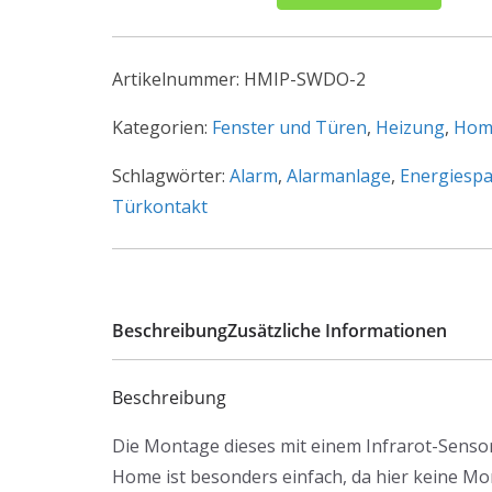
Smart
Home
Fenster-
Artikelnummer:
HMIP-SWDO-2
und
Türkontakt
Kategorien:
Fenster und Türen
,
Heizung
,
Home
HMIP-
Schlagwörter:
Alarm
,
Alarmanlage
,
Energiesp
SWDO-
Türkontakt
2,
optisch
Menge
Beschreibung
Zusätzliche Informationen
Beschreibung
Die Montage dieses mit einem Infrarot-Senso
Home ist besonders einfach, da hier keine Mo