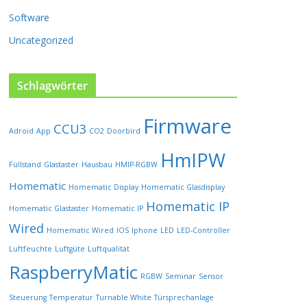
i
t
Software
e
Uncategorized
g
e
w
Schlagwörter
ä
h
l
Firmware
CCU3
t
Adroid
App
CO2
Doorbird
w
HmIPW
e
Füllstand
Glastaster
Hausbau
HMIP-RGBW
r
Homematic
Homematic Display
Homematic Glasdisplay
d
e
Homematic IP
Homematic Glastaster
Homematic IP
n
Wired
Homematic Wired
IOS
Iphone
LED
LED-Controller
Luftfeuchte
Luftgüte
Luftqualität
RaspberryMatic
RGBW
Seminar
Sensor
Steuerung
Temperatur
Turnable White
Türsprechanlage