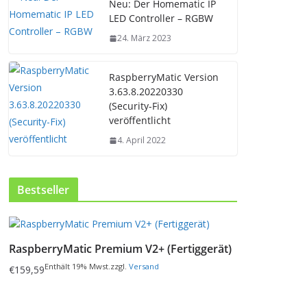
Neu: Der Homematic IP
LED Controller – RGBW
24. März 2023
RaspberryMatic Version
3.63.8.20220330
(Security-Fix)
veröffentlicht
4. April 2022
Bestseller
D
i
RaspberryMatic Premium V2+ (Fertiggerät)
e
s
Enthält 19% Mwst.
zzgl.
Versand
€
159,59
e
s