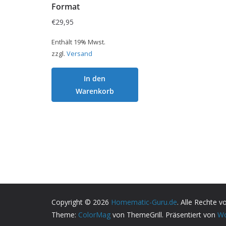
Format
€
29,95
Enthält 19% Mwst.
zzgl.
Versand
In den
Warenkorb
Copyright © 2026
Homematic-Guru.de
. Alle Rechte v
Theme:
ColorMag
von ThemeGrill. Präsentiert von
Wo