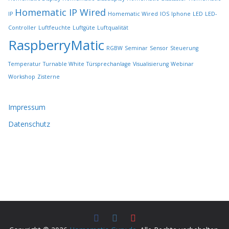
ä
Homematic IP Wired
IP
Homematic Wired
IOS
Iphone
LED
LED-
h
l
Controller
Luftfeuchte
Luftgüte
Luftqualität
t
RaspberryMatic
RGBW
Seminar
Sensor
Steuerung
w
e
Temperatur
Turnable White
Türsprechanlage
Visualisierung
Webinar
r
Workshop
Zisterne
d
e
n
Impressum
Datenschutz