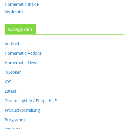
n
Homematic-Inside
a
Verdrahtet
u
f
.
Kategorien
D
i
Android
e
O
Homematic Addons
p
t
Homematic News
i
ioBroker
o
n
IOS
e
Latest
n
k
Osram Lightify / Philips HUE
ö
Produktvorstellung
n
n
Programm
e
n