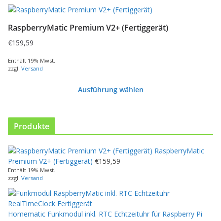
RaspberryMatic Premium V2+ (Fertiggerät)
€
159,59
Enthält 19% Mwst.
zzgl.
Versand
Ausführung wählen
D
i
e
Produkte
s
e
RaspberryMatic
s
Premium V2+ (Fertiggerät)
€
159,59
P
Enthält 19% Mwst.
r
zzgl.
Versand
o
d
u
Homematic Funkmodul inkl. RTC Echtzeituhr für Raspberry Pi
k